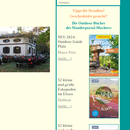
Anzeigen:
Tipps für Draußen?
Geschenkidee gesucht?
Die Outdoor-Bücher
des Wanderportal-Machers:
NEU 2024:
Outdoor Guide
Pfalz
Marco Polo
(
mehr ...
)
52 kleine
und große
Eskapaden
im Elsass
DuMont
(
mehr ...
)
52 kleine