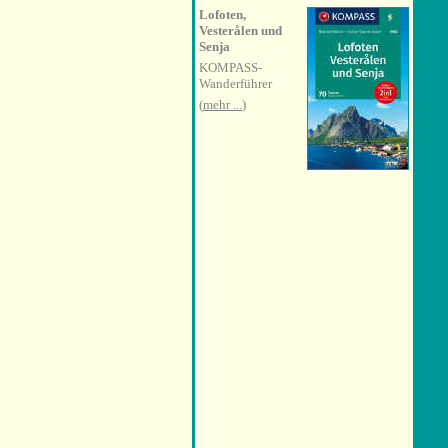
Lofoten,
Vesterålen und
Senja
KOMPASS-
Wanderführer
(
mehr ...
)