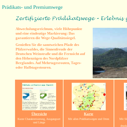
Prädikats- und Premiumwege
Abwechslungsreichtum,
viele Höhepunkte
und eine eindeutige Markierung: Das
garantieren die Wege-Qualitätssiegel
.
Genießen Sie die samtweichen Pfade des
Pfälzerwaldes, die Sinnenfreude der
Deutschen Weinstraße und die Fernsicht auf
den Höhenzügen des Nordpfälzer
Berglandes. Auf Mehrtagesrouten, Tages-
oder Halbtagestouren.
Übersicht
Karte
Kurze Charakterisierung, Ausgangsort
Mit allen Prädikatswegen und Orten
Mit Sk
und Länge
druck