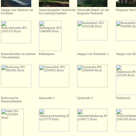
Wasgau vom Maimont bei
Naturschutzgebiet Wolfslöcher
Weinstraße/Haardt von der
Burgruine Neu-S
Fischbach
bei Lemberg-Glashütte
Burgruine Neukastell
Ramschelweiher im hinteren
Rehbergturm
Wasgau vom Rötzenfels 1
Wasgau vom Röt
Schwarzbachtal
Rohrwoog bei
Spinnwebe 1
Spinnwebe 2
Teufelstisch
Hinterweidenthal