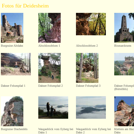
Fotos für Deidesheim
Burgruine Altdahn
Altschlossfelsen 1
Altschlossfelsen 2
Bismarckturm
Dahner Felsenpfad 1
Dahner Felsenpfad 2
Dahner Felsenpfad 3
Dahner Felsenpf
(Büttelfels)
Burgruine Drachenfels
Wasgaublick vom Eyberg bei
Wasgaublick vom Eyberg bei
Klettern am Hoc
Dahn 1
Dahn 2
Dahn