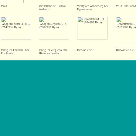
Wald
Weinstraße bei Landau-
Westpfalz-Wanderweg bei
Wild- und Wande
Arzheim
Eppenbrunn
Woog im Faunertal bei
Woog im Zieglertal bei
Berwartstein 1
Berwartstein 2
Fischbach
Hinterweidenthal