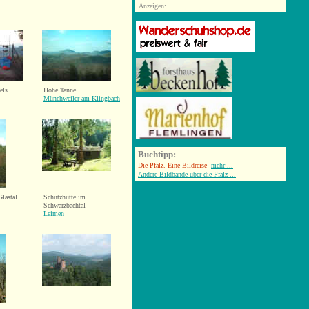
Anzeigen:
els
Hohe Tanne
Münchweiler am Klingbach
Buchtipp:
Die Pfalz. Eine Bildreise
mehr ...
Andere Bildbände über die Pfalz ...
lastal
Schutzhütte im
Schwarzbachtal
Leimen