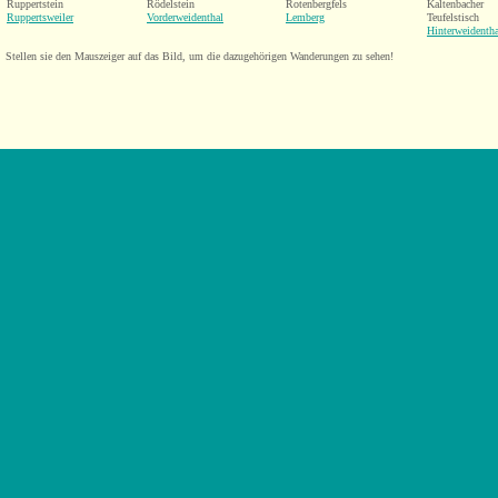
Ruppertstein
Rödelstein
Rotenbergfels
Kaltenbacher
Ruppertsweiler
Vorderweidenthal
Lemberg
Teufelstisch
Hinterweidentha
Stellen sie den Mauszeiger auf das Bild, um die dazugehörigen Wanderungen zu sehen!