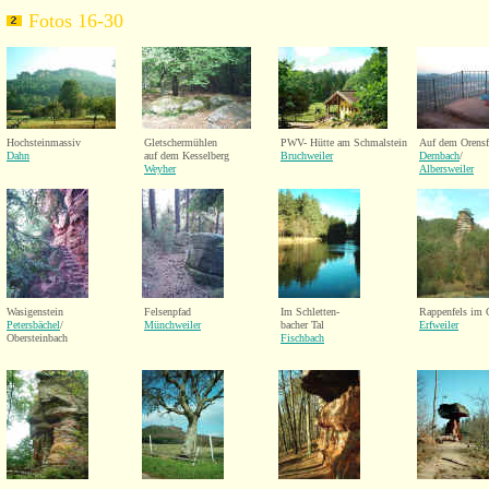
Fotos 16-30
Hochsteinmassiv
Gletschermühlen
PWV- Hütte am Schmalstein
Auf dem Orensf
Dahn
auf dem Kesselberg
Bruchweiler
Dernbach
/
Weyher
Albersweiler
Wasigenstein
Felsenpfad
Im Schletten-
Rappenfels im G
Petersbächel
/
Münchweiler
bacher Tal
Erfweiler
Obersteinbach
Fischbach