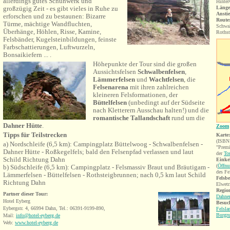
allerdings gutes Schuhwerk und
Hinter
großzügig Zeit - es gibt vieles in Ruhe zu
Länge
Anstie
erforschen und zu bestaunen: Bizarre
Route
Türme, mächtige Wandfluchten,
Schwal
Überhänge, Höhlen, Risse, Kamine,
Rothst
Felsbänder, Kugelsteinbildungen, feinste
Farbschattierungen, Luftwurzeln,
Bonsaikiefern ... .
Höhepunkte der Tour sind die großen
Aussichtsfelsen
Schwalbenfelsen
,
Lämmerfelsen
und
Wachtfelsen
, die
Felsenarena
mit ihren zahlreichen
kleineren Felsformationen, der
Büttelfelsen
(unbedingt auf der Südseite
nach Kletterern Ausschau halten!) und die
romantische Tallandschaft
rund um die
Dahner Hütte
.
Zoom
Tipps für Teilstrecken
Karte:
(ISBN 
a) Nordschleife (6,5 km): Campingplatz Büttelwoog - Schwalbenfelsen -
"Prem
Dahner Hütte - Roßkegelfels; bald den Felsenpfad verlassen und laut
der
To
Schild Richtung Dahn
Einke
(
Öffnu
b) Südschleife (6,5 km): Campingplatz - Felsmassiv Braut und Bräutigam -
des Fe
Lämmerfelsen - Büttelfelsen - Rothsteigbrunnen; nach 0,5 km laut Schild
Felsbe
Richtung Dahn
Elwetr
Region
Partner dieser Tour:
Dahner
Hotel Eyberg
Besuc
Eybergstr. 4, 66994 Dahn, Tel.: 06391-9199-890,
Felsla
Burgru
Mail:
info@hotel-eyberg.de
Web:
www.hotel-eyberg.de