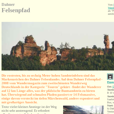
Dahner
Vom
Wande
Felsenpfad
als 
zertifi
Die rostroten, bis zu sechzig Meter hohen Sandsteinfelsen sind das
Markenzeichen des Dahner Felsenlandes. Auf dem Dahner Felsenpfad -
Prosp
2008 vom Wandermagazin zum zweitschönsten Wanderweg
Deutschlands in der Kategorie "Touren" gekürt - findet der Wanderer
Ort:
D
Anrei
auf 12 km Länge alles, was der pfälzische Buntsandstein zu bieten
B 10 v
hat. Überwiegend auf schmalen Pfaden passiert er 14 Felsmassive,
Anrei
einige davon versteckt im tiefen Märchenwald, andere exponiert und
Saarbr
mit großartiger Aussicht.
Bus; s
Start:
Trotz vieler kleiner Anstiege ist der Weg
b) Dah
nicht sehr anstrengend. Er erfordert
Verein