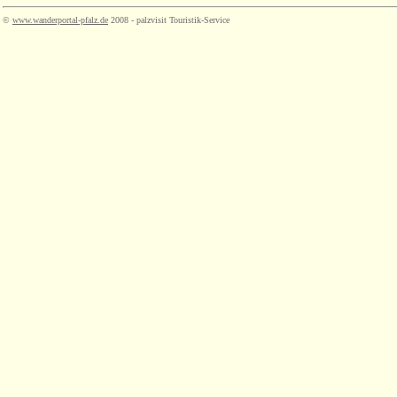
©
www.wanderportal-pfalz.de
2008 - palzvisit Touristik-Service