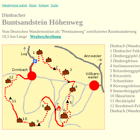
Wanderportal starten
Home
Sitemap
Suche
Dimbacher
Buntsandstein Höhenweg
Vom Deutschen Wanderinstitut als "Premiumweg" zertifizierter Rundwanderweg
10,5 km Länge
Wegbeschreibung
Dimbach (Wander
1 Dimbacher Falk
2 Dimberggipfel 
3 Dimbergfelsen
4 Isselmannsteine
5 Rötzenberggipf
6 Rötzenfels
7 Schutzhütte
8 Kieeungerfelse
9 Immersberggipf
10 Häuselstein
11 Hockköpfel
12 Keeshäwel-Fel
Dimbach (Wander