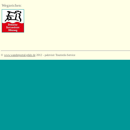
Wegzeichen:
©
www.wanderportal-pfalz.de
2012 - palzvisit Touristik-Service