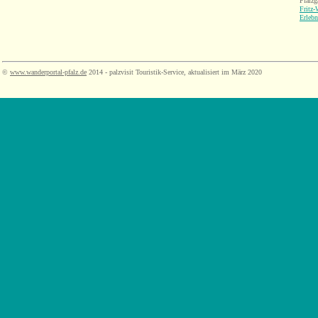
Pfalzga
Fritz-
Erleb
©
www.wanderportal-pfalz.de
2014 - palzvisit Touristik-Service, aktualisiert im März 2020