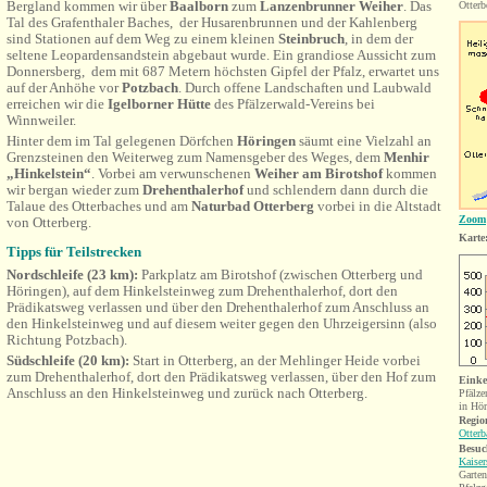
Bergland kommen wir über
Baalborn
zum
Lanzenbrunner Weiher
. Das
Otterb
Tal des Grafenthaler Baches, der Husarenbrunnen und der
Kahlenberg
sind Stationen auf dem Weg zu
einem kleinen
Steinbruch
, in dem der
seltene Leopardensandstein abgebaut wurde. Ein grandiose Aussicht zum
Donnersberg, dem mit 687 Metern höchsten Gipfel der Pfalz, erwartet uns
auf der Anhöhe vor
Potzbach
. Durch offene Landschaften und Laubwald
erreichen wir die
Igelborner Hütte
des Pfälzerwald-Vereins bei
Winnweiler.
Hinter dem im Tal gelegenen Dörfchen
Höringen
säumt eine Vielzahl an
Grenzsteinen den Weiterweg zum Namensgeber des Weges, dem
Menhir
„Hinkelstein“
. Vorbei am verwunschenen
Weiher am Birotshof
kommen
wir bergan wieder zum
Drehenthalerhof
und schlendern dann durch die
Talaue des Otterbaches und am
Naturbad Otterberg
vorbei in die Altstadt
Zoom
von Otterberg.
Karte
Tipps für Teilstrecken
Nordschleife (23 km):
Parkplatz am Birotshof (zwischen Otterberg und
Höringen), auf dem Hinkelsteinweg zum
Drehenthalerhof, dort den
Prädikatsweg verlassen und über den Drehenthalerhof zum Anschluss an
den Hinkelsteinweg und auf diesem weiter gegen den Uhrzeigersinn (also
Richtung Potzbach).
Südschleife (20 km):
Start in Otterberg, an der Mehlinger Heide vorbei
zum
Drehenthalerhof, dort den Prädikatsweg verlassen, über den Hof zum
Einke
Anschluss an den Hinkelsteinweg und zurück nach Otterberg.
Pfälze
in Hör
Regio
Otterb
Besuc
Kaiser
Garten