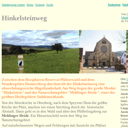
Wanderportal starten
Home
Sitemap
Suche
Vorheriger
Näch
Vom
Hinkelsteinweg
Wande
als Pr
Zwischen dem Biosphären-Reservat Pfälzerwald und dem
Ort:
O
Anrei
Wandergebiet Donnersberg durchstreift der Hinkelsteinweg eine
oder A
abwechslungsreiche Hügellandschaft. Am Weg liegen der große Menhir
Otterb
"Hinkelstein" und das Naturschutzgebiet "Mehlinger Heide", eines der
Anrei
größten Heidegebiete Süddeutschlands.
und B
Start:
Von der Abteikirche in Otterberg, nach dem Speyerer Dom die größte
Igelbo
Kirche der Pfalz, machen wir einen Streifzug durch die historische
Länge
Altstadt. Dann geht es in den Wald und über den Pfifferlingsberg zur
Ansti
Mehlinger Heide
. Ein Hinweisschild weist den Weg ins
Route
Lanzen
Naturschutzgebiet.
Potzba
Auf naturbelassenen Wegen und Feldwegen mit Aussicht ins Pfälzer
„Hinke