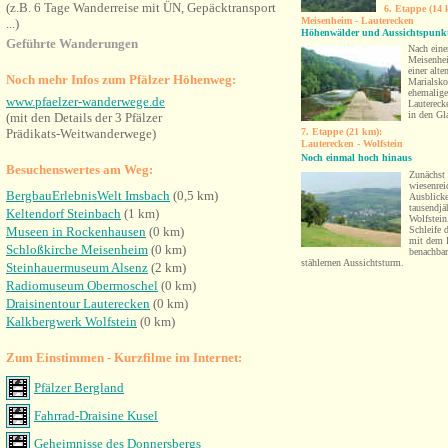
(z.B. 6 T
age Wanderreise mit ÜN, Gepäcktransport
6. Etappe (14
Meisenheim - Lauterecken
...)
Höhenwälder und Aussichtspunkt
Ge
führte Wanderungen
Nach eine
Meisenhei
einer alt
Noch mehr Infos zum Pfälzer Höhenweg:
Marialsko
ehemalige
www.pfaelzer-wanderwege.de
Lauterec
in den Gl
(mit den Details der 3 Pfälzer
Prädikats-Weitwanderwege)
7. Etappe (21 km):
Lauterecken - Wolfstein
Noch einmal hoch hinaus
Besuchenswertes am Weg:
Zunächst 
wiesenre
BergbauErlebnisWelt Imsbach
(0,5 km)
Ausblicke
tausendjä
Keltendorf Steinbach
(1 km)
Wolfstein
Museen in Rockenhausen
(0 km)
Schleife 
mit dem 
Schloßkirche Meisenheim
(0 km)
benachba
stählernen Aussichtsturm.
Steinhauermuseum Alsenz
(2 km)
Radiomuseum Obermoschel
(0 km)
Draisinentour Lauterecken
(0 km)
Kalkbergwerk Wolfstein
(0 km)
Zum Einstimmen - Kurzfilme im Internet:
Pfälzer Bergland
Fahrrad-Draisine Kusel
Geheimnisse des Donnersbergs