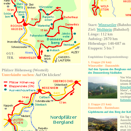
Start:
Winnweiler
(Bahnho
Ziel:
Wolfstein
(Bahnhof)
Länge:
112 km
Aufstieg:
2870 hm
Höhenlage:
146-687 m
Etappen:
5 bis 7
Empfohlene
Etappeneinteilung
:
1. Etappe (16 km):
Winnweiler - Dannenfels
Auf den Spuren des Bergbaus en
Pfälzer Höhenweg (Westteil)
des Donnersberg-Südfußes
Unterkünfte suchen:
Auf Ort klicken!
Von Winn
Kreuzkap
seinem 
Besucher
Maria“, 
der Donn
wuchtige
Keltendo
2. Etappe (15 km):
Dannenfels - Bastenhaus
Gipfelsturm auf den Berg der Kel
Ein Tag 
Aussicht
weitläufi
ein
8,5 
zeugt (ei