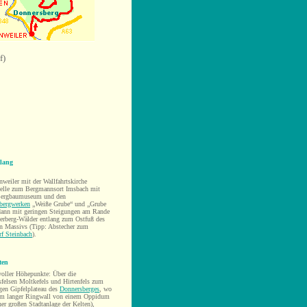
f)
tlang
weiler mit der Wallfahrtskirche
elle zum Bergmannsort Imsbach mit
Bergbaumuseum und den
bergwerken
„Wei
ße Grube“ und „Grube
dann mit geringen Steigungen am Rande
erberg-Wälder entlang zum Ostfuß des
n Massivs (Tipp: Abstecher zum
rf Steinbach
).
ten
voller Höhepunkte: Über die
sfelsen Moltkefels und Hirtenfels zum
gen Gipfelplateau des
Donnersberges
, wo
km langer
Ringwall
von einem Oppidum
ner großen Stadtanlage der Kelten),