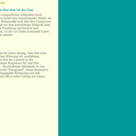
 km):
e über dem Tal des Glan
r morgendlichen Schlenderei durch
m hinauf zum Aussichtspunkt Juchhe, auf
en Römerstraße hoch über dem
Glantal zum
pf mit dem kreisförmigen Ringwall einer
n Fluchtburg und hinunter nach
ken, wo die von Süden kommende Lauter
an mündet.
an der Lauter entlang, dann über einen
ichen Höhenzug mit
wunderbaren
n über das Lautertal zu den
hrigen Burgruinen Alt- und Neu-
. Abschließender Höhepunkt ist eine
durchs "Königsland", einem Bergmassiv
Hauptgipfel Königsberg und dem
rten 546 m hohen Selberg mit seinem