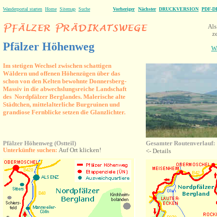
Wanderportal starten
Home
Sitemap
Suche
Vorheriger
Nächster
DRUCKVERSION
PDF-
Als
z
Pfälzer Höhenweg
W
Im stetigen Wechsel zwischen schattigen
Wäldern und offenen Höhenzügen über das
schon von den Kelten bewohnte Donnersberg-
Massiv in die abwechslungsreiche Landschaft
des Nordpfälzer Berglandes. Malerische alte
Städtchen, mittelalterliche Burgruinen und
grandiose Fernblicke setzen die Glanzlichter.
Pfälzer Höhenweg (Ostteil)
Gesamter Routenverlauf
:
Unterkünfte suchen:
Auf Ort klicken!
<- Details