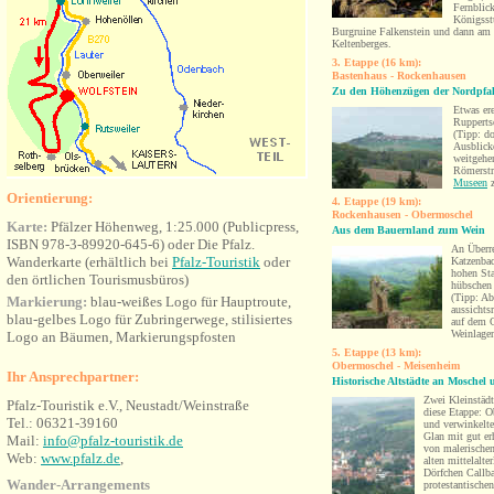
Fernbli
Königsst
Burgruine Falkenstein und dann am 
Keltenberges.
3. Etappe (16 km):
Bastenhaus - Rockenhausen
Zu den Höhenzügen der Nordpfa
Etwas er
Rupperts
(Tipp: d
Ausblick
weitgehe
Römerstr
Museen
z
Orientierung:
4. Etappe (19 km):
Rockenhausen -
Obermoschel
Karte:
Pfälzer Höhenweg, 1:25.000 (Publicpress,
Aus dem Bauernland zum Wein
ISBN 978-3-89920-645-6) oder Die Pfalz.
An
Überr
Wanderkarte (erhältlich bei
Pfalz-Touristik
oder
Katzenbac
hohen St
den örtlichen Tourismusbüros)
hübschen 
(Tipp: Ab
Markierung:
blau-weißes Logo für Hauptroute,
aus
sichts
blau-gelbes Logo für Zubringerwege, stilisiertes
auf dem G
Weinlagen
Logo an Bäumen, Markierungspfosten
5. Etappe (13 km):
Obermoschel - Meisenheim
Ihr Ansprechpartner:
Historische Altstädte an Moschel
Zwei Kleinstädt
Pfalz-Touristik e.V., Neustadt/Weinstraße
diese Etappe:
O
Tel.: 06321-39160
und verwinkel
Glan mit gut er
Mail:
info@pfalz-touristik.de
von malerische
Web:
www.pfalz.de
,
alten mittelalte
Dörfchen Callba
Wander-Arrangements
protestantischen