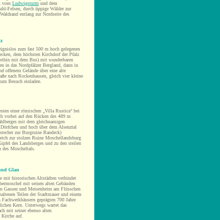
ck vom
Ludwigsturm
und dem
uhl-Felsen, durch üppige Wälder zur
Waldrand entlang zur Nordseite des
lz
eignislos zum fast 500 m hoch gelegenen
ecken, dem höch
sten Kirchdorf der Pfalz
orthin mit dem Bus)
mit wunderbaren
en in das Nordpfälzer Bergland, dann in
nd offenem Gelände über eine alte
aße nach Rockenhausen, gleich vier kleine
um Besuch einladen.
esten einer römischen „Villa Rustica“
bei
h vorbei auf den Rücken des
489 m
ahlberges mit dem gleichnamigen
Dörfchen und hoch über dem Alsenztal
stecher zur Burgruine Randeck)
reich
zur stolzen
Ruine Moschellandsburg
ipfel des Landsberges und zu den steilen
 des Moscheltals
.
 und Glan
e mit historischen Altstädten verbindet
bermoschel mit seinen alten Gebäuden
ten Gassen und Meisenheim am
Flüsschen
haltenen Teilen der Stadtmauer
und einem
n Fachwerkhäusern geprägten 700 Jahre
rlichen Kern. Unterwegs wartet das
ch mit seiner ebenso alten
 Kirche auf.