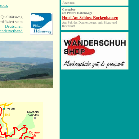
Anzeigen:
DRUCK
Gastgeber
am Pfälzer Höhenweg:
 Qualitätsweg
Hotel Am Schloss Rockenhausen
ertifiziert vom
Am Fuß des Donnersberges, mit Bistro und
Deutschen
Restaurant
anderverband