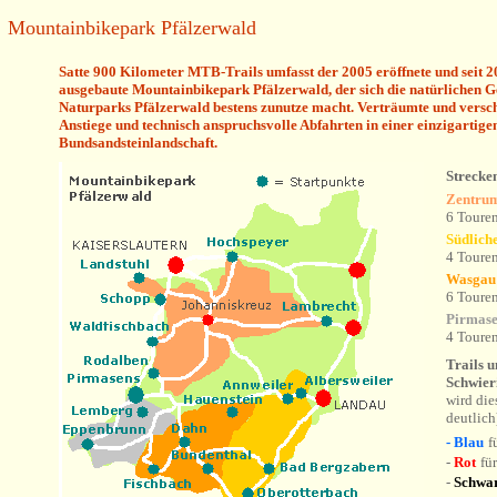
Mountainbikepark Pfälzerwald
S
atte 900 Kilometer MTB-Trails umfasst der 2005 eröffnete und seit 2
ausgebaute Mountainbikepark Pfälzerwald, der sich die natürlichen G
Naturparks Pfälzerwald bestens zunutze macht.
Verträumte und verschl
Anstiege und technisch anspruchsvolle Abfahrten in einer einzigartig
Bundsandsteinlandschaft.
Strecke
Zentrum
6 Toure
Südlich
4 Toure
Wasgau
6 Toure
Pirmase
4 Toure
Trails u
Schwier
wird die
deutlich
- Blau
f
-
Rot
fü
-
Schwa