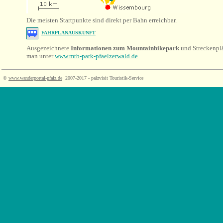
Die meisten Startpunkte sind direkt per Bahn erreichbar.
FAHRPLANAUSKUNFT
Ausgezeichnete
Informationen zum Mountainbikepark
und Streckenpl
man unter
www.mtb-park-pfaelzerwald.de
.
©
www.wanderportal-pfalz.de
2007-2017 - palzvisit Touristik-Service