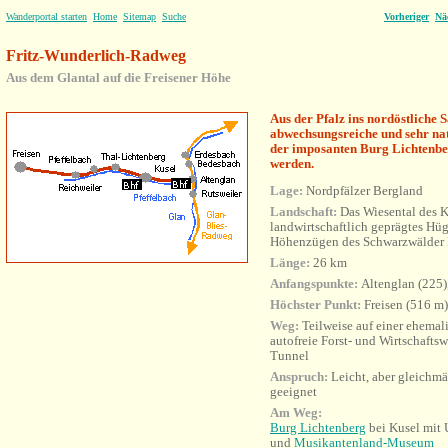
Wanderportal starten
Home
Sitemap
Suche
Vorheriger
Nä
Fritz-Wunderlich-Radweg
Aus dem Glantal auf die Freisener Höhe
Aus der Pfalz ins nordöstliche 
abwechsungsreiche und sehr na
der imposanten Burg Lichtenber
werden.
Lage:
Nordpfälzer Bergland
Landschaft:
Das Wiesental des 
landwirtschaftlich geprägtes Hü
Höhenzügen des Schwarzwälder
Länge:
26 km
Anfangspunkte:
Altenglan (225)
Höchster Punkt:
Freisen (516 m)
Weg:
Teilweise auf einer ehemali
autofreie Forst- und Wirtschafts
Tunnel
Anspruch:
Leicht, aber gleichmä
geeignet
Am Weg:
Burg Lichtenberg
bei Kusel mit
und
Musikantenland-Museum