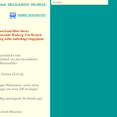
Anzeigen:
chster
DRUCKVERSION
PDF-DRUCK
FAHRPLANAUSKUNFT
Saarland führt dieser
turnahe Radweg. Ein Besuch
g sollte unbedingt eingeplant
Kuselbachs und
gelland vor den bewaldeten
 Hochwaldes
, Freisen (516 m)
gen Bahntrasse, sonst meist
wege, ein etwa 200 m langer
ßig ansteigend, für Kinder gut
 Urwelt-Museum