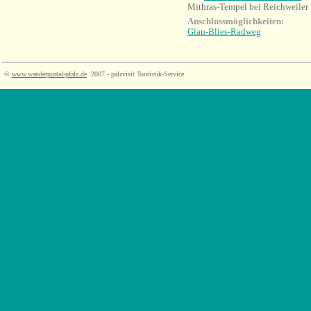
Mithras-Tempel bei Reichweiler
Anschlussmöglichkeiten:
Glan-Blies-Radweg
©
www.wanderportal-pfalz.de
2007 - palzvisit Touristik-Service