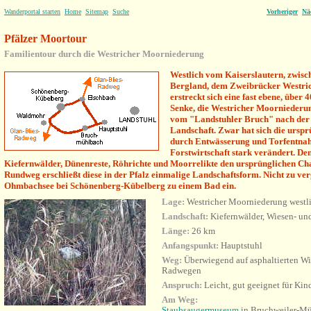
Wanderportal starten
Home
Sitemap
Suche
Vorheriger
Nä
Pfälzer Moortour
Familientour durch
die Westricher Moorniederung
Westlich vom Kaiserslautern, zwis
Bergland, dem Zweibrücker Westri
erstreckt sich eine fast ebene, über
Senke, die Westricher Moorniederun
vom "Landstuhler Bruch" nach der 
Landschaft. Zwar hat sich die ursp
durch Entwässerung und Torfentna
Forstwirtschaft stark verändert. De
Kiefernwälder, Dünenreste, Röhrichte und Moorrelikte den ursprünglichen Ch
Rundweg erschließt diese in der Pfalz einmalige Landschaftsform. Nicht zu ve
Ohmbachsee bei Schönenberg-Kübelberg zu einem Bad ein.
Lage:
Westricher Moorniederung westli
Landschaft:
Kiefernwälder, Wiesen- un
Länge:
26 km
Anfangspunkt:
Hauptstuhl
Weg:
Überwiegend auf asphaltierten Wir
Radwegen
Anspruch:
Leicht
, gut geeignet für Kin
Am Weg:
Staubsaugermuseum
in Bruchweiler-Mü