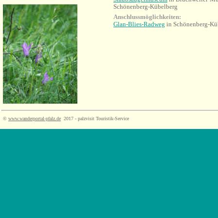
Schönenberg-Kübelberg
Anschlussmöglichkeiten:
Glan-Blies-Radweg
in Schönenberg-Küb
©
www.wanderportal-pfalz.de
2017 - palzvisit Touristik-Service