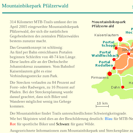
Mountainbikepark Pfälzerwald
314 Kilometer MTB-Trails umfasst der im
April 2005 eingeweihte Mountainbikepark
Pfälzerwald, der sich die natürlichen
Gegebenheiten des zentralen Pfälzerwaldes
bestens zunutze macht.
Das Gesamtkonzept ist schlüssig:
An fünf per Bahn erreichbaren Portalen
beginnen Schleifen von 48-74 km Länge.
Diese laufen alle an der Drehscheibe
Johanniskreuz zusammen. Vom Bahnhof
Kaiserslautern gibt es eine
Verbindungsstrecke zum Park.
Die Strecken verlaufen zu 84 Prozent auf
Forst- oder Radwegen, zu 16 Prozent auf
Pfaden. Bei der Streckenplanung wurde
darauf geachtet, dass sich Biker und
Wanderer möglichst wenig ins Gehege
kommen.
Der Mountainbiker findet Trails unterschiedlichster Schwierigkeitsgrade.
Wie bei Skipisten wird dies an der Beschilderung deutlich:
Blau
für MTB-Ne
Rot
für sportliche Biker und
Schwarz
für ganz Wilde.
Ausgezeichnete Informationen zum Mountainbikepark und Streckenpläne 