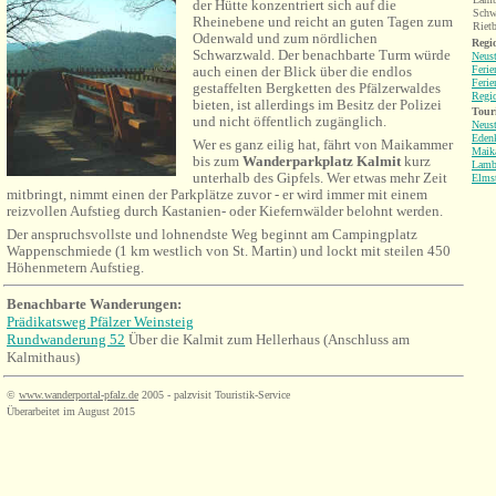
der Hütte konzentriert sich auf die
Schw
Rheinebene und reicht an guten Tagen zum
Riet
Odenwald und zum nördlichen
Regio
Schwarzwald. Der benachbarte Turm würde
Neust
auch einen der Blick über die endlos
Feri
Feri
gestaffelten Bergketten des Pfälzerwaldes
Regi
bieten, ist allerdings im Besitz der Polizei
Tour
und nicht öffentlich zugänglich.
Neust
Eden
Wer es ganz eilig hat, fährt von Maikammer
Maik
bis zum
Wanderparkplatz Kalmit
kurz
Lamb
unterhalb des Gipfels. Wer etwas mehr Zeit
Elms
mitbringt, nimmt einen der Parkplätze zuvor - er wird immer mit einem
reizvollen Aufstieg durch Kastanien- oder Kiefernwälder belohnt werden.
Der anspruchsvollste und lohnendste Weg beginnt am Campingplatz
Wappenschmiede (1 km westlich von St. Martin) und lockt mit steilen 450
Höhenmetern Aufstieg.
Benachbarte Wanderungen:
Prädikatsweg Pfälzer Weinsteig
Rundwanderung 52
Über die Kalmit zum Hellerhaus (Anschluss am
Kalmithaus)
©
www.wanderportal-pfalz.de
2005 - palzvisit Touristik-Service
Überarbeitet im August 2015