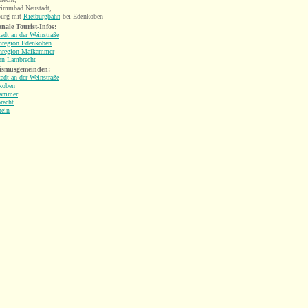
immbad Neustadt,
burg mit
Rietburgbahn
bei Edenkoben
nale Tourist-Infos:
adt an der Weinstraße
enregion Edenkoben
enregion Maikammer
on Lambrecht
ismusgemeinden:
adt an der Weinstraße
koben
ammer
recht
tein