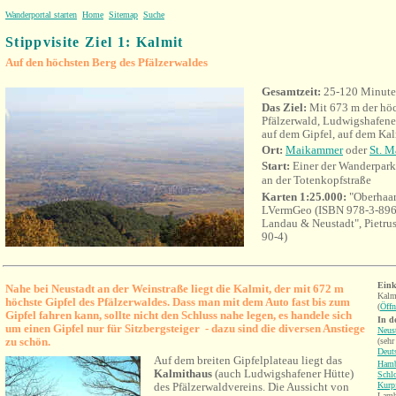
Wanderportal starten
Home
Sitemap
Suche
Stippvisite Ziel 1: Kalmit
Auf den höchsten Berg des Pfälzerwaldes
Gesamtzeit:
25-120 Minut
Das Ziel:
Mit 673 m der höc
Pfälzerwald, Ludwigshafener
auf dem Gipfel, auf dem Kal
Ort:
Maikammer
oder
St. M
Start:
Einer der Wanderparkp
an der Totenkopfstraße
Karten 1:25.000:
"Oberhaar
LVermGeo (ISBN 978-3-896
Landau & Neustadt", Pietru
90-4)
Eink
Nahe bei Neustadt an der Weinstraße liegt die Kalmit, der mit 672 m
Kalm
höchste Gipfel des Pfälzerwaldes. Dass man mit dem Auto fast bis zum
(
Öffn
Gipfel fahren kann, sollte nicht den Schluss nahe legen, es handele sich
In d
um einen Gipfel nur für Sitzbergsteiger - dazu sind die diversen Anstiege
Neust
zu schön.
(sehr
Deut
Auf dem breiten Gipfelplateau liegt das
Hamb
Kalmithaus
(auch Ludwigshafener Hütte)
Schl
des Pfälzerwaldvereins. Die Aussicht von
Kurp
Lamb