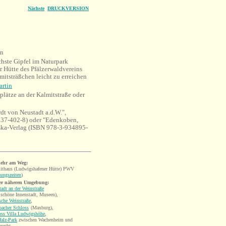
Nächste
DRUCKVERSION
en
hste Gipfel im Naturpark
 Hütte des Pfälzerwaldvereins
mitsträßchen leicht zu erreichen
artin
lätze an der Kalmitstraße oder
dt von Neustadt a.d.W.",
37-402-8) oder "Edenkoben,
ska-Verlag (ISBN 978-3-934895-
ehr am Weg:
ithaus (Ludwigshafener Hütte) PWV
ungszeiten
)
er näheren Umgebung:
adt an der Weinstraße
 schöne Innenstadt, Museen),
sche Weinstraße
,
acher Schloss
(Maxburg),
oss Villa Ludwigshöhe
,
falz-Park
zwischen Wachenheim und
recht,