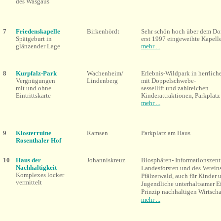
des Wasgaus
7
Friedenskapelle
Birkenhördt
Sehr schön hoch über dem Dor
Spätgeburt in
erst 1997 eingeweihte Kapell
glänzender Lage
mehr ...
8
Kurpfalz-Park
Wachenheim/
Erlebnis-Wildpark in herrlic
Vergnügungen
Lindenberg
mit Doppelschwebe-
mit und ohne
sessellift und zahlreichen
Eintrittskarte
Kinderattraktionen, Parkplatz
mehr ...
9
Klosterruine
Ramsen
Parkplatz am Haus
Rosenthaler Hof
10
Haus der
Johanniskreuz
Biosphären- Informationszent
Nachhaltigkeit
Landesforsten und des Verein
Komplexes locker
Pfälzerwald, auch für Kinder 
vermittelt
Jugendliche unterhaltsamer Ei
Prinzip nachhaltigen Wirtscha
mehr ...