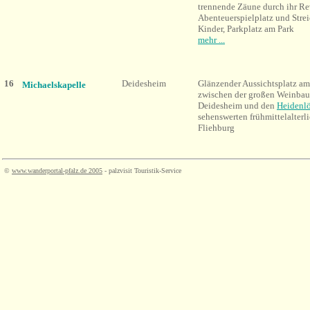
trennende Zäune durch ihr Rev
Abenteuerspielplatz und Strei
Kinder, Parkplatz am Park
mehr ...
16
Deidesheim
Glänzender Aussichtsplatz a
Michaelskapelle
zwischen der großen Weinba
Deidesheim und den
Heidenl
sehenswerten frühmittelalterl
Fliehburg
©
www.wanderportal-pfalz.de
2005
- palzvisit Touristik-Service