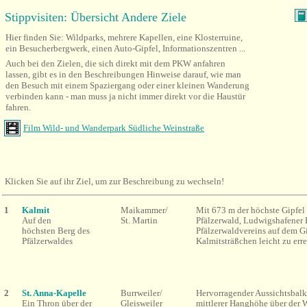
Stippvisiten: Übersicht Andere Ziele
Hier finden Sie:
Wildparks, mehrere Kapellen, eine Klosterruine,
ein Besucherbergwerk, einen Auto-Gipfel, Informationszentren ...
Auch bei den Zielen, die sich direkt mit dem PKW anfahren
lassen, gibt es in den Beschreibungen Hinweise darauf, wie man
den Besuch mit einem Spaziergang oder einer kleinen Wanderung
verbinden kann - man muss ja nicht immer direkt vor die Haustür
fahren.
Film Wild- und Wanderpark Südliche Weinstraße
Klicken Sie auf ihr Ziel, um zur Beschreibung zu wechseln!
1
Kalmit
Maikammer/
Mit 673 m der höchste Gipfel
Auf den
St. Martin
Pfälzerwald, Ludwigshafener 
höchsten Berg des
Pfälzerwaldvereins auf dem Gi
Pfälzerwaldes
Kalmitsträßchen leicht zu err
2
St. Anna-Kapelle
Burrweiler/
Hervorragender Aussichtsbalk
Ein Thron über der
Gleisweiler
mittlerer Hanghöhe über der 