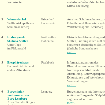
Weinstraße
malerische Weindörfer in be
Klima, Kreuzweg
3
Winterkirchel
Erfweiler/
Am alten Schuhmacherweg z
Wallfahrtskapelle am
Hauenstein
Erfweiler und Hauenstein gel
Schuhmacherweg
Wallfahrtskapelle, Kreuzweg
4
Erzbergwerk
Nothweiler/
Historisches Eisenerzbergwerk
St. Anna-Stollen
Bobenthal
Stollen, Führung durch 420 m
Unter Tage
bequemen ebenerdigen Stollen
im
Pfälzerwald
jährliche Sonderschauen
mehr ...
5
Biosphärenhaus
Fischbach
Informationszentrum des
Baumwipfelpfad und
Biosphärenreservates Pfälzer
andere Attraktionen
Nordvogesen, Multimedia-
Ausstellung, Baumwipfelpfad
Exkursionen und Workshops,
Veranstaltungen
mehr ...
6
Burgeninfor-
Lemberg
Burgenmuseum mit Informati
mationszentrum
schönsten Burgen der Südpfal
Burg Lemberg
angrenzenden Elsass
Alles über die Burgen
mehr ...