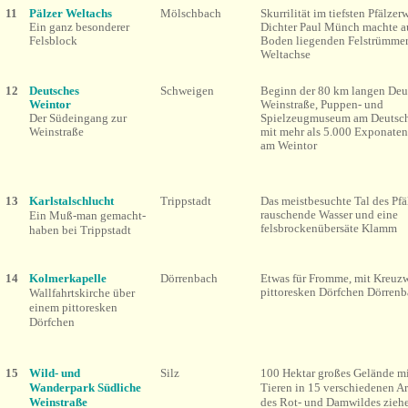
11
Pälzer Weltachs
Mölschbach
Skurrilität im tiefsten Pfälzer
Ein ganz besonderer
Dichter Paul Münch machte a
Felsblock
Boden liegenden Felstrümmer
Weltachse
12
Deutsches
Schweigen
Beginn der 80 km langen Deu
Weintor
Weinstraße, Puppen- und
Der Südeingang zur
Spielzeugmuseum am Deutsch
Weinstraße
mit mehr als 5.000 Exponate
am Weintor
13
Karlstalschlucht
Trippstadt
Das meistbesuchte Tal des Pfä
rauschende Wasser und eine
Ein Muß-man gemacht-
felsbrockenübersäte Klamm
haben bei Trippstadt
14
Kolmerkapelle
Dörrenbach
Etwas für Fromme, mit Kreuz
pittoresken Dörfchen Dörren
Wallfahrtskirche über
einem pittoresken
Dörfchen
15
Wild- und
Silz
100 Hektar großes Gelände mi
Wanderpark Südliche
Tieren in 15 verschiedenen A
Weinstraße
des Rot- und Damwildes zieh