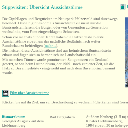
Stippvisiten: Übersicht Aussichtstürme
Die Gipfellagen und Bergrücken im Naturpark Pfälzerwald sind durchwegs
bewaldet. Deshalb gibt es dort als Aussichtspunkte meist nur die
Buntsandsteinfelsen, die Burgen oder von Generation zu Generation
wechselnde, vom Forst eingeschlagene Schneisen.
Schon vor mehr als hundert Jahren haben die Pfälzer deshalb erste
Aussichtstürme erbaut, um das natürliche Bedürfnis nach weiter
Rundschau zu befriedigen (
mehr ...
).
Die meisten dieser Aussichtstürme sind aus heimischem Buntsandstein
erbaut und fügen sich so harmonisch ins Landschaftsbild ein.
Mit manchen Türmen wurde prominenten Zeitgenossen ein Denkmal
gesetzt, so wie beim Luitpoldturm, der 1909 - noch zur jener Zeit, als die
Pfalz zu Bayern gehörte - eingeweiht und nach dem Bayernprinz benannt
wurde.
Film über Aussichtstürme
Klicken Sie auf ihr Ziel, um zur Beschreibung zu wechseln! (die Zeiten sind Gesa
Bismarckturm
Auf dem
Neuberg (
315 m) 
Bad
Bergzabern
Gewagter Ausguck auf dem
Kloster Liebfrauenberg,
Liebfrauenberg
1984
erbaut
, 30 m hohe ge