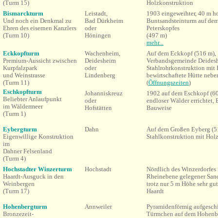
(Turm 15)
Holzkonstruktion
Bismarckturm
Leistadt,
1903 eingeweihter, 40 m h
Und noch ein Denkmal zu
Bad Dürkheim
Buntsandsteinturm auf dem
Ehren des eisernen Kanzlers
oder
Peterskopfes
(Turm 10)
Höningen
(497 m)
mehr...
Eckkopfturm
Wachenheim,
Auf dem Eckkopf (516 m),
Premium-Aussicht zwischen
Deidesheim
Verbandsgemeinde Deideshe
Kurpfalzpark
oder
Stahlrohrkonstruktion mit 
und Weinstrasse
Lindenberg
bewirtschaftete Hütte neb
(Turm 11)
(
Öffnungszeiten
)
Eschkopfturm
Johanniskreuz
1902 auf dem Eschkopf (6
Beliebter Anlaufpunkt
oder
endloser Wälder errichtet,
im Wäldermeer
Hofstätten
Bauweise
(Turm 1)
Eybergturm
Dahn
Auf dem Großen Eyberg (5
Eigenwillige Konstruktion
Stahlkonstruktion mit Hol
im
Dahner Felsenland
(Turm 4)
Hochstadter Winzerturm
Hochstadt
Nördlich des Winzerdorfes 
Haardt-Ausguck in den
Rheinebene gelegener Sand
Weinbergen
trotz nur 5 m Höhe sehr gut
(Turm 17)
Haardt
Hohenbergturm
Annweiler
Pyramidenförmig aufgeschi
Bronzezeit-
Türmchen auf dem Hohenbe