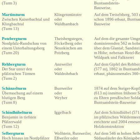
(Turm 3)
Buntsandstein-
Bauweise,
Martinsturm
Klingenmünster
Auf dem Treitelsberg, 503
Zwischen Kaiserbachtal und
oder
schon 1896 erbaut, Buntsa
Klingbachtal
Waldhambach
Bauweise
(Turm 13)
Potzbergturm
Theisbergstegen,
Auf dem die gesamte Umg
Nordpfalz-Rundschau von
Föckelberg oder
dominierenden 562 m hohe
einem Unterhaltungsberg
Neunkirchen am
über dem Glantal;
Sandste
(Turm 20)
Potzberg
m Höhe; nebenan Hotel-Res
Wildpark und Falknerei
Rehbergturm
Annweiler
Auf dem Gipfel des Rehbe
Der Star unter den
oder
(577 m), 1862 in Buntsand
pfälzischen Türmen
Waldrohrbach
erbaut, phänomenales 360
(Turm 2)
Schänzelturm
Burrweiler
1874 a
uf dem Steiger-Kop
Überraschung auf einem
oder
(613 m) inmitten früherer S
blutigen Berg
Weyher
zu Ehren preußischer Solda
(Turm 8)
Buntsandstein-Bauweise
Schindhübelturm
Iggelbach
Auf dem Schindhübel (57
Benjamin in tiefsten
im pfälzischen Wäldermeer
Pfälzerwald
errichtete und 2004 erneue
(Turm 12)
Holzkonstruktion
Selbergturm
Wolfstein,
Rutsweiler
,
Auf dem 546 m hohen Selb
Hoch hinaus im Nordpfälzer
Eßweiler oder
Südausläufer des Königsbe