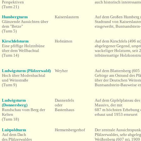
Perspektiven
auch historisch interessant
(Turm 21)
Humbergturm
Kaiserslautern
Auf dem Großen Humberg 
Glänzende Aussichten über
Stadtrand von Kaiserslaute
dem "Betze"
eingeweiht, Buntsandstei
(Turm 5)
Kirschfelsturm
Hofstätten
Auf dem Kirschfels (496 m)
Eine pfiffige Holztribüne
abgelegener Gegend, urspr
über dem Wellbachtal
wackeliger Holzturm, seit 
(Turm 14)
tribünenartige Holzkonstr
Ludwigsturm (Pfälzerwald)
Weyher
Auf dem
Blattersberg (605
Hoch über Modenbachtal
Gebirge am Ostrand des Pf
und Weinstraße
über der Deutschen Weinst
(Turm 9)
Buntsandstein-Bauweise er
Ludwigsturm
Dannenfels
Auf dem Gipfelplateau des
(Donnersberg)
oder
Massivs, der mit
Rundschau vom Berg der
Bastenhaus
687 m höchsten Erhebung d
Kelten
erbaut und 1953 erneuert
(Turm 18)
Luitpoldturm
Hermersbergerhof
Der zentrale Aussichtspunk
Auf dem Dach
Pfälzerwaldes, sehr abgele
des Pfälzerwaldes
Weißenberg (607 m), 1909 