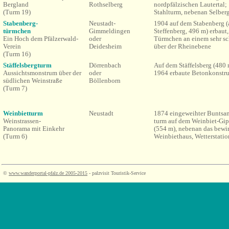
Bergland
Rothselberg
nordpfälzischen Lautertal;
(Turm 19)
Stahlturm, nebenan Selber
Stabenberg-
Neustadt-
1904 auf dem Stabenberg 
türmchen
Gimmeldingen
Steffenberg, 496 m) erbaut,
Ein Hoch dem Pfälzerwald-
oder
Türmchen
an
einem sehr s
Verein
Deidesheim
über der Rheinebene
(Turm 16)
Stäffelsbergturm
Dörrenbach
Auf dem Stäffelsberg (480 
Aussichtsmonstrum über der
oder
1964 erbaute Betonkonstr
südlichen Weinstraße
Böllenborn
(Turm 7)
Weinbietturm
Neustadt
1874 eingeweihter Buntsan
Weinstrassen-
turm
auf dem Weinbiet-Gip
Panorama mit Einkehr
(554 m), nebenan das bewir
(Turm 6)
Weinbiethaus, Wetterstati
©
www.wanderportal-pfalz.de
2005-2015
- palzvisit Touristik-Service