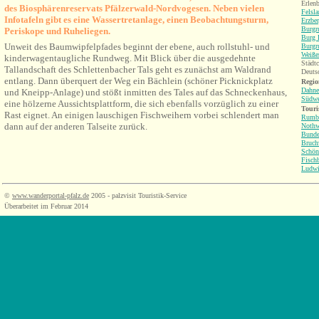
Erlen
des Biosphärenreservats Pfälzerwald-Nordvogesen.
Neben vielen
Felsl
Infotafeln gibt es
eine Wassertretanlage, einen Beobachtungsturm,
Erzbe
Burgr
Periskope und Ruheliegen.
Burg 
Unweit des
Baumwipfelpfades beginnt der ebene, auch rollstuhl- und
Burgr
Weiße
kinderwagentaugliche Rundweg. Mit Blick über die ausgedehnte
Städtc
Tallan
dschaft des Schlettenbacher Tals geht
es zunächst a
m Waldrand
Deuts
entlang. Dann überquert der Weg ein Bächlein (schöner Picknickplatz
Regio
Dahne
und Kneipp-Anlage)
und stößt inmitten des
Tales auf das Schneckenhaus,
Südwe
eine hölzerne Aussichtsplattform
, die sich ebenfalls vorzüglich zu einer
Touri
Rast eignet. An einigen lauschigen Fischweihern vorbei schlendert man
Rumb
dann auf der anderen Talseite zurück.
Nothw
Bunde
Bruch
Schön
Fisch
Ludwi
©
www.wanderportal-pfalz.de
2005 - palzvisit Touristik-Service
Überarbeitet im Februar 2014