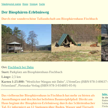
Wanderportal starten
Home
Sitemap
Suche
Der Biosphären-Erlebnisweg
Durch eine wunderschöne Tallandschaft am Biosphärenhaus Fischbach
Ort
:
Fischbach bei Dahn
Start:
Parkplatz am Biosphärenhaus Fischbach
Länge:
2,5 km
Karten 1:25.000:
"Westlicher Wasgau mit Dahn", LVermGeo (ISBN 978-3-89637-
Felsenland", Pietruska-Verlag (ISBN 978-3-934895-95-9)
Infos
Das vielbesuchte Biosphärenhaus in Fischbach hat mehr zu bieten als
In de
Ausstellungen und den höchst beliebten Baumwipfelpfad: Direkt am
Badew
Haus beginnt der Biosphären-Erlebnisweg durch das Schlettenbacher
Schön
Fleck
Tal. Er
informiert
a
n
12 Stationen über Boden, Wasser und Tierwelt