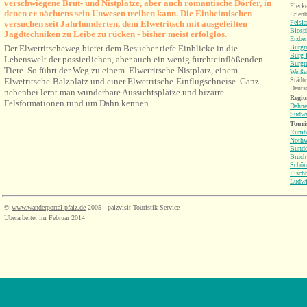
verschwiegene Brut- und Nistplätze, aber auch romantische Dörfer, in
Fleck
denen er nächtens sein Unwesen treiben kann. Die
Einheimischen
Erlen
versuchen seit Jahrhunderten, dem Elwetritsch mit ausgefeilten
Felsl
Biosp
Jagdtechniken zu Leibe zu rücken - bisher meist erfolglos.
Erzbe
Der Elwetritscheweg bietet dem Besucher tiefe Einblicke in die
Burgr
Burg 
Lebenswelt der possierlichen, aber auch ein wenig furchteinflößenden
Burgr
Tiere. So führt der Weg zu einem Elwetritsche-Nistplatz, einem
Weiße
Elwetritsche-Balzplatz und einer Elwetritsche-Einflugschneise. Ganz
Städtc
Deuts
nebenbei lernt man wunderbare Aussichtsplätze und bizarre
Regio
Felsformationen rund um Dahn kennen.
Dahne
Südwe
Touri
Rumb
Nothw
Bunde
Bruch
Schön
Fisch
Ludwi
©
www.wanderportal-pfalz.de
2005 - palzvisit Touristik-Service
Überarbeitet im Februar 2014