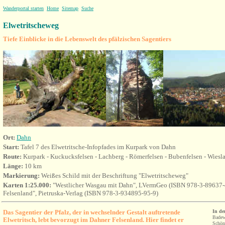
Wanderportal starten
Home
Sitemap
Suche
Elwetritscheweg
Tiefe Einblicke in die Lebenswelt des pfälzischen Sagentiers
Ort:
Dahn
Start:
Tafel 7 des Elwetritsche-Infopfades im Kurpark von Dahn
Route:
Kurpark - Kuckucksfelsen - Lachberg - Römerfelsen - Bubenfelsen - Wiesla
Länge:
10 km
Markierung:
Weißes Schild mit der Beschriftung "Elwetritscheweg"
Karten 1:25.000:
"Westlicher Wasgau mit Dahn", LVermGeo (ISBN 978-3-89637-
Felsenland", Pietruska-Verlag (ISBN 978-3-934895-95-9)
Das Sagentier der Pfalz, der in wechselnder Gestalt auftretende
In de
Badew
Elwetritsch, lebt bevorzugt im Dahner Felsenland. Hier findet er
Schön