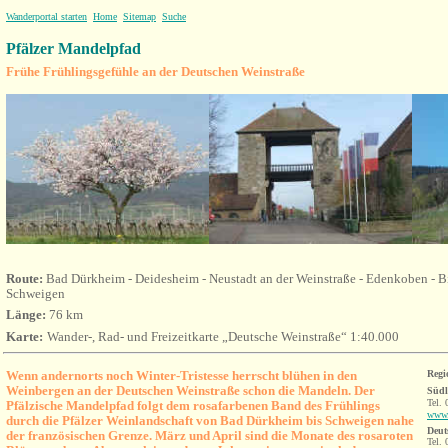
Wanderportal starten
Home
Sitemap
Suche
Pfälzer Mandelpfad
Frühe Frühlingsgefühle an der Deutschen Weinstraße
Route:
Bad Dürkheim - Deidesheim - Neustadt an der Weinstraße - Edenkoben - Bi
Schweigen
Länge:
76 km
Karte:
Wander-, Rad- und Freizeitkarte „Deutsche Weinstraße“ 1:40.000
Wenn andernorts noch Winter-Tristesse herrscht blühen in den
Regi
Weinbergen an der Deutschen Weinstraße schon die Mandeln. Der
Südl
Tel. 
Pfälzische Mandelpfad folgt dem rosafarbenen Band des Frühlings
www.
durch die Pfälzer Weinlandschaft von Bad Dürkheim bis Schweigen nahe
Deut
der französischen Grenze. März und April sind die Monate des rosaroten
Tel. 