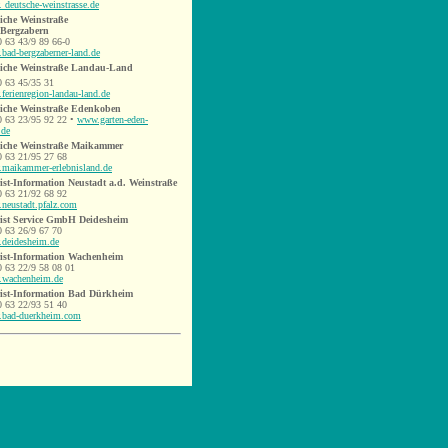
 deutsche-weinstrasse.de
iche Weinstraße
Bergzabern
0 63 43/9 89 66-0
bad-bergzaberner-land.de
iche Weinstraße Landau-Land
0 63 45/35 31
ferienregion-landau-land.de
iche Weinstraße Edenkoben
 0 63 23/95 92 22 •
www.garten-eden-
.de
iche Weinstraße Maikammer
0 63 21/95 27 68
maikammer-erlebnisland.de
ist-Information Neustadt a.d. Weinstraße
0 63 21/92 68 92
neustadt.pfalz.com
ist Service GmbH Deidesheim
0 63 26/9 67 70
deidesheim.de
ist-Information Wachenheim
0 63 22/9 58 08 01
wachenheim.de
ist-Information Bad Dürkheim
0 63 22/93 51 40
bad-duerkheim.com