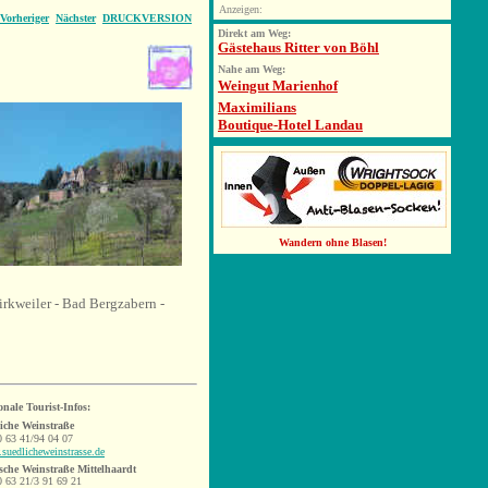
Anzeigen:
Vorheriger
Nächster
DRUCKVERSION
Direkt am Weg:
Gästehaus Ritter von Böhl
Nahe am Weg:
Weingut Marienhof
Maximilians
Boutique-Hotel Landau
Wandern ohne Blasen!
rkweiler - Bad Bergzabern -
onale Tourist-Infos:
iche Weinstraße
0 63 41/94 04 07
suedlicheweinstrasse.de
sche Weinstraße Mittelhaardt
0 63 21/3 91 69 21