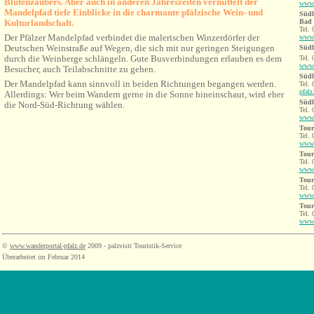
Blütenzaubers. Aber auch in anderen Jahreszeiten vermittelt der
www.
Mandelpfa
d tiefe Einblicke in die charmante pfälzische Wein- und
Südl
Kulturlandschaft
.
Bad 
Tel. 
Der Pfälzer Mandelpfad verbindet die malerischen Winzerdörfer der
www.
Deutschen Weinstraße auf Wegen, die sich mit nur geringen Steigungen
Südl
durch die Weinberge schlängeln. Gute Busverbindungen erlauben es dem
Tel. 
www.
Besucher, auch Teilabschnitte zu gehen.
Südl
Der Mandelpfad kann sinnvoll in beiden Richtungen begangen werden.
Tel.
pfalz
Allerdings: Wer beim Wandern gerne in die Sonne hineinschaut, wird eher
Südl
die Nord-Süd-Richtung wählen.
Tel. 
www.
Tour
Tel. 
www.
Tour
Tel. 
www.
Tour
Tel. 
www.
Tour
Tel. 
www.
©
www.wanderportal-pfalz.de
2009 - palzvisit Touristik-Service
Überarbeitet im Februar 2014