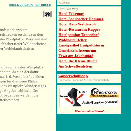
Anzeigen:
DRUCKVERSION
PDF-DRUCK
Direkt am Weg:
Hotel Felsentor
Hotel Saarbacher Hammer
Hotel Haus Waldesruh
Hotel-Restaurant Kupper
 Rundwandersystem
ilstrecken erschließen den
Hotelpension Tannenhof
 das Nordpfälzer Bergland und
Waldhotel Heller
ebhaber tiefer Wälder ebenso
Landgasthof Luitpoldsturm
der Weidelandschaften
Gemeinschaftszentrum
Fewo am Jakobspfad
Hotel Die Kleine Blume
Am Schwalbenfelsen
derpauschale des Westpfalz-
boten, da sich der dafür
wanderschuhshop
us i. d. Westpfalz" auflösen
Preiswerte Lowa und Meindl Wanderschuhe
gen für drei neue Pfälzer
et des Westpfalz-Wanderweges
ige Angebot ablösen. Der
or begangen werden; die
iterbestehen.
Wandern ohne Blasen!