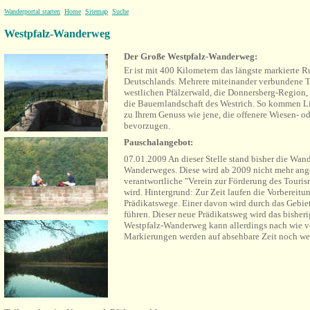
Wanderportal starten
Home
Sitemap
Suche
Westpfalz-Wanderweg
Der Große Westpfalz-Wanderweg:
Er ist mit
400 Kilometern das längste markierte
Deutschlands. Mehrere miteinander verbundene Te
westlichen Pfälzerwald, die Donnersberg-Region,
die Bauernlandschaft des Westrich. So kommen Li
zu Ihrem Genuss wie jene, die offenere Wiesen- o
bevorzugen.
Pauschalangebot:
07.01.2009 An dieser Stelle stand bisher die Wan
Wanderweges. Diese wird ab 2009 nicht mehr ange
verantwortliche "Verein zur Förderung des Tourism
wird. Hintergrund: Zur Zeit laufen die Vorbereitun
Prädikatswege. Einer davon wird durch das Gebi
führen. Dieser neue Prädikatsweg wird das bisher
Westpfalz-Wanderweg kann allerdings nach wie v
Markierungen werden auf absehbare Zeit noch we