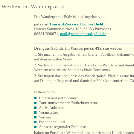
Werben im Wanderportal
Das Wanderportal-Pfalz ist ein Angebot von:
palzvisit
Touristik-Service Thomas Diehl
Unterer Sommerwaldweg 106, 66953 Pirmasens
06331/608671,
mail@wanderportal-pfalz.de
Drei gute Gründe, im Wanderportal-Pfalz zu werben:
1. Sie machen ihr Angebot einem breiten Publikum bekannt 
auf dem neuesten Stand.
2. Sie fördern den anhaltenden Trend zum Wandern und dami
Wein entscheidende Säule des Pfalz-Tourismus.
3. Sie tragen dazu bei, dass das Wanderportal-Pfalz als eine In
auf Dauer gepflegt wird und damit der Pfalz kontinuierlich G
Insbesondere
Hotellerie/Gastronomie
Tourismusverbände/Verkehrsvereine
Aktiv-Anbieter
Veranstalter
Verlage
Fachhandel und
Anbieter regionaler Produkte
haben im Portal ein Werbemedium, mit dem das Kundenpotenti