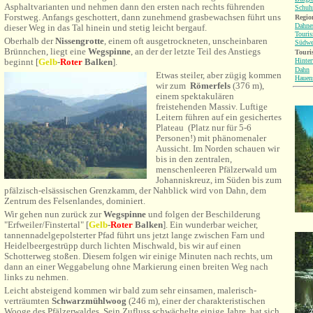
Asphaltvarianten und nehmen dann den ersten nach rechts führenden
Schuh
Forstweg. Anfangs geschottert, dann zunehmend grasbewachsen führt uns
Region
Dahne
dieser Weg in das Tal hinein und stetig leicht bergauf.
Touri
Oberhalb der
Nissengrotte
, einem oft ausgetrockneten, unscheinbaren
Südwe
Brünnchen, liegt eine
Wegspinne
, an der der letzte Teil des Anstiegs
Touri
Hinter
beginnt [
Gelb
-
Roter
Balken
].
Dahn
Etwas steiler, aber zügig kommen
Hauen
wir zum
Römerfels
(376 m),
einem spektakulären
freistehenden Massiv. Luftige
Leitern führen auf ein gesichertes
Plateau (Platz nur für 5-6
Personen!) mit phänomenaler
Aussicht. Im Norden schauen wir
bis in den zentralen,
menschenleeren Pfälzerwald um
Johanniskreuz, im Süden bis zum
pfälzisch-elsässischen Grenzkamm, der Nahblick wird von Dahn, dem
Zentrum des Felsenlandes, dominiert.
Wir gehen nun zurück zur
Wegspinne
und folgen der Beschilderung
"Erfweiler/Finstertal" [
Gelb
-
Roter
Balken
]. Ein wunderbar weicher,
tannennadelgepolsterter Pfad führt uns jetzt lange zwischen Farn und
Heidelbeergestrüpp durch lichten Mischwald, bis wir auf einen
Schotterweg stoßen. Diesem folgen wir einige Minuten nach rechts, um
dann an einer Weggabelung ohne Markierung einen breiten Weg nach
links zu nehmen.
Leicht absteigend kommen wir bald zum sehr einsamen, malerisch-
verträumten
Schwarzmühlwoog
(246 m), einer der charakteristischen
Wooge des Pfälzerwaldes. Sein Zufluss schwächelte einige Jahre, hat sich