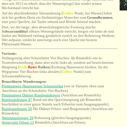
aber seit 2013 so erholt, dass der Wasserspiegel fast wieder seinen
Höchststand erreicht hat.
Auf der abschließenden Talwanderung [
Gelber
Punkt, bis Wiesen] lohnt
sich bei großem Durst ein fünfminütiger Abstecher zum
Gesundbrunnen
,
eine jener Quellen, die Taube sehend und Blinde hörend machen.
Dort, wo der lange, aber abwechslungsreiche Forstweg durchs
Schwarzmühltal
offenes Wiesengelände erreicht, biegen wir links ab und
laufen am Waldrand entlang gemütlich zurück zu den Rohrwoog-Weihern.
Wer aufpasst, entdeckt unterwegs noch eine Quelle mit bestem
Pfälzerwald-Wasser.
Variante:
Verlängerung über Schutzhütte Vier Buchen. Ab Römerfels wie in
Tourenbeschreibung, dann
aber nicht links ab, sondern auf bezeichnetem
Hauptweg
[
Gelb
-
Roter
Balken
] Richtung
Hauenstein bleiben. An der
Wegspinne Vier Buchen links abwärts
[
Gelber
Punkt]
zum
Schwarzmühlwoog.
Benachbarte Wanderungen:
Premiumweg Hauensteiner Schusterpfad
(wie in Variante oben zum
Anschluss an der Schutzhütte Vier Buchen)
Premiumweg Dahner Rundwanderweg
(Anschluss am Römerfels)
Rundwanderung 47
Rund um den Queichursprung (ab Römerfels
beschildert in einer guten Stunde nach Erfweiler zum Ausgangspunkt)
Rundwanderung 50
Die Dahner Felsen- und Burgenrunde (Anschluss am
Römerfels)
Naturspaziergang 29
Rohrwoog (gleicher Ausgangspunkt)
Stippvisite Felsen 13
Römerfels (Anschluss am Felsen)