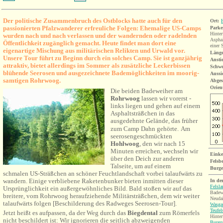
Der politische Zusammenbruch des Ostblocks hatte auch für den
Ort:
passionierten Pfalzwanderer erfreuliche Folgen: Ehemalige US-Camps
Parke
Hinter
wurden nach und nach verlassen und der wandernden oder radelnden
Asphal
Öffentlichkeit zugänglich gemacht. Heute findet man dort eine
einer 
eigenartige Mischung aus militärischen Relikten und Urwald vor.
Länge
Unsere Tour führt zu Beginn durch ein solches Camp. Sie ist ganzjährig
Ansti
attraktiv, bietet allerdings im Sommer als zusätzliche Leckerbissen
Schwe
blühende Seerosen und ausgezeichnete Bademöglichkeiten im moorig-
Aussi
samtigen Rohrwoog.
Abges
Orient
Die beiden Badeweiher am
Rohrwoog
lassen wir vorerst -
links liegen und gehen auf einem
Asphaltsträßchen in das
ausgedehnte Gelände, das früher
zum Camp Dahn gehörte.
Am
seerosengeschmückten
Hohlwoog
, den wir nach 15
Minuten erreichen, wechseln wir
Einke
über den Deich zur anderen
Felsb
Talseite, um auf einem
Burg
schmalen US-Sträßchen an schöner Feuchtlandschaft vorbei talaufwärts zu
wandern. Einige verbliebene Raketenbunker bieten inmitten dieser
In de
Felsl
Ursprünglichkeit ein außergewöhnliches Bild. Bald stoßen wir auf das
Badew
breitere, vom Rohrwoog heraufziehende Militärsträßchen, dem wir weiter
Neuda
talaufwärts folgen [Beschilderung des Radweges Seerosen-Tour].
Wasgau
Teufel
Jetzt heißt es aufpassen, da der Weg durch das
Biegdental
zum Römerfels
Hinter
nicht beschildert ist: Wir ignorieren die seitlich abzweigenden
Burgr