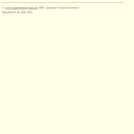
©
www.wanderportal-pfalz.de
2005 - palzvisit Touristik-Service
Aktualisiert im Mai 2021