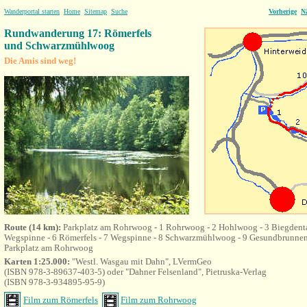
Wanderportal starten
Home
Sitemap
Suche
Vorherige
N
Rundwanderung 17: Römerfels
und Schwarzmühlwoog
Die Amis sind weg!
Route (14 km):
Parkplatz am Rohrwoog - 1 Rohrwoog - 2 Hohlwoog - 3 Biegdental 
Wegspinne - 6 Römerfels - 7 Wegspinne - 8 Schwarzmühlwoog - 9 Gesundbrunnen
Parkplatz am Rohrwoog
Karten 1:25.000:
"Westl. Wasgau mit Dahn", LVermGeo
(ISBN 978-3-89637-403-5) oder "Dahner Felsenland", Pietruska-Verlag
(ISBN 978-3-934895-95-9)
Film zum Römerfels
Film zum Rohrwoog