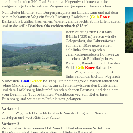
atemberaubenden 360-Grad-Panorama. Nirgendwo können wir die
vielgestaltige Landschaft des Wasgaus ausgiebiger studieren als hier!
Nun wieder hinunter zum Burgenparkplatz am Lindelbrunn und auf dem
bereits bekannten Weg ein Stück Richtung Rödelstein [
Gelb
-
Roter
Balken
, bis Bühlhof
], auf einem Wiesengelände rechts ab ins Erlenbachtal
und in das stille Dörfchen
Oberschlettenbach
(245 m).
Beim Aufstieg zum Gasthaus
Bühlhof
(330 m) nutzen wir die
Gelegenheit, das Fahrsträßchen
auf halber Höhe gegen einen
halblinks abzweigenden
gelenkschonenderen
Hohlweg zu
tauschen. Ab Bühlhof geht es
Richtung Bärenbrunnerhof in den
Wald [
Gelb
-
Roter
Balken
] zu
einer Wegekreuzung und dort
links auf einem breitem Weg nach
Südwesten [
Blau
-
Gel
ber
Balken
]. Hinter einer großen Wiesen laufen wir
[ohne Markierung] nach rechts, um auf einem zwischen den Buhlsteinen
und dem Löffelsberg hindurchführenden ebenen Forstweg und dann dem
vom Beginn der Tour bekannten Waschbetonweg zum
Kelterhaus
Busenberg und weiter zum Parkplatz zu gelangen.
Variante 1:
Anderer Weg nach Oberschlettenbach. Von der Burg nach Norden
absteigen und westwärts über Felder.
Variante 2:
Zurück
über Bärenbrunner Hof. Vom Bühlhof über einen Sattel zum
Bärenbrunnerhof, kurz talauswärts und links in Seitental.