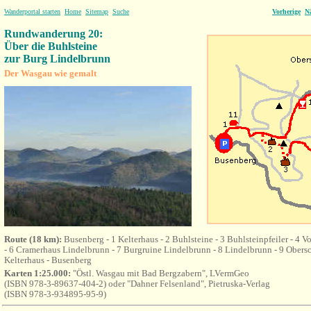
Wanderportal starten
Home
Sitemap
Suche
Vorherige
N
Rundwanderung 20:
Über die Buhlsteine
zur Burg Lindelbrunn
Der Wasgau
wie gemalt
Route (18 km):
Busenberg - 1 Kelterhaus - 2 Buhlsteine - 3 Buhlsteinpfeiler - 4 V
- 6 Cramerhaus Lindelbrunn - 7 Burgruine Lindelbrunn - 8 Lindelbrunn - 9 Obersc
Kelterhaus - Busenberg
Karten 1:25.000:
"Östl. Wasgau mit Bad Bergzabern", LVermGeo
(ISBN 978-3-89637-404-2) oder "Dahner Felsenland", Pietruska-Verlag
(ISBN 978-3-934895-95-9)