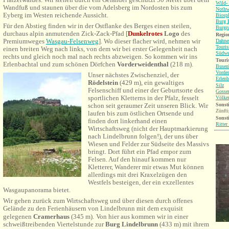
Wild-
Wandfuß und staunen über die vom Adelsberg im Nordosten bis zum
Nothw
Eyberg im Westen reichende Aussicht.
Biosp
Burg B
Für den Abstieg finden wir in der Ostflanke des Berges einen steilen,
Burgr
durchaus alpin anmutenden Zick-Zack-Pfad [
Dunkelrotes
Logo
des
Region
Premiumweges
Wasgau-Felsenweg
]. Wo dieser flacher wird, nehmen wir
Dahne
Touri
einen breiten Weg nach links, von dem wir bei erster Gelegenheit nach
Südwe
rechts und gleich noch mal nach rechts abzweigen. So kommen wir ins
Touri
Erlenbachtal und zum schönen Dörfchen
Vorderweidenthal
(218 m).
Busen
Vorder
Unser nächstes Zwischenziel, der
Erlenb
Rödelstein
(429 m), ein gewaltiges
Silz
Felsenschiff und einer der Geburtsorte des
Gosser
sportlichen Kletterns in der Pfalz, fesselt
Völker
Sonsti
schon seit geraumer Zeit unseren Blick. Wir
Zünft
laufen bis zum östlichen Ortsende und
Sonsti
finden dort linkerhand einen
Ritter
Wirtschaftsweg (nicht der Hauptmarkierung
nach Lindelbrunn folgen!), der uns über
Wiesen und Felder zur Südseite des Massivs
bringt. Dort führt ein Pfad empor zum
Felsen. Auf den hinauf kommen nur
Kletterer, Wanderer mir etwas Mut können
allerdings mit drei Kraxelzügen den
Westfels besteigen, der ein exzellentes
Wasgaupanorama bietet.
Wir gehen zurück zum Wirtschaftsweg und über diesen durch offenes
Gelände zu den Ferienhäusern von Lindelbrunn mit dem exquisit
gelegenen
Cramerhaus
(345 m).
Von hier aus kommen wir in einer
schweißtreibenden Viertelstunde zur
Burg
Lindelbrunn
(433 m) mit ihrem