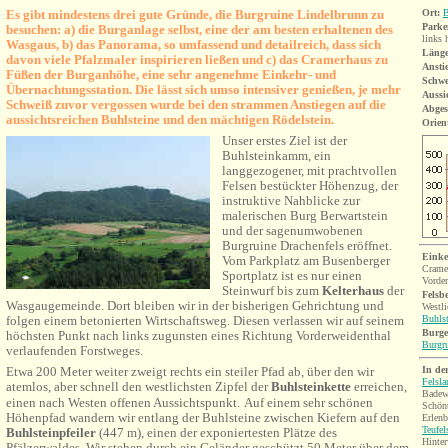
Es gibt mindestens drei gute Gründe, die Burgruine Lindelbrunn zu
Ort:
B
Parke
besuchen: a) die Burganlage selbst, eine der am besten erhaltenen des
links 
Wasgaus, b) das Panorama, so umfassend und detailreich, dass sich
Länge
davon viele Pfalzmaler inspirieren ließen und c) das Cramerhaus zu
Ansti
Füßen der Burganhöhe, eine sehr angenehme Einkehr- und
Schwe
Übernachtungsstation. Die lässt sich umso intensiver genießen, je mehr
Aussi
Schweiß zuvor vergossen wurde bei den strammen Anstiegen auf die
Abges
aussichtsreichen Buhlsteine und den mächtigen Rödelstein.
Orien
Unser erstes Ziel ist der
Buhlsteinkamm, ein
langgezogener, mit prachtvollen
Felsen bestückter Höhenzug, der
instruktive Nahblicke zur
malerischen Burg Berwartstein
und der sagenumwobenen
Burgruine Drachenfels eröffnet.
Einke
Vom Parkplatz am Busenberger
Crame
Sportplatz ist es nur einen
Vorder
Steinwurf bis zum
Kelterhaus
der
Felsb
Wasgaugemeinde. Dort bleiben wir in der bisherigen Gehrichtung und
Westli
folgen einem betonierten Wirtschaftsweg. Diesen verlassen wir auf seinem
Buhlst
Burge
höchsten Punkt nach links zugunsten eines Richtung Vorderweidenthal
Burgr
verlaufenden Forstweges.
In de
Etwa 200 Meter weiter zweigt rechts ein steiler Pfad ab, über den wir
Felsl
atemlos, aber schnell den westlichsten Zipfel der
Buhlsteinkette
erreichen,
Badew
einen nach Westen offenen Aussichtspunkt.
Auf einem sehr schönen
Schönt
Höhenpfad wandern wir entlang der Buhlsteine zwischen Kiefern auf den
Erlenb
Teufel
Buhlsteinpfeiler
(447 m), einen der exponiertesten Plätze des
Hinter
Pfälzerwaldes. Wir stehen durch ein Geländer geschützt 50 Meter über dem