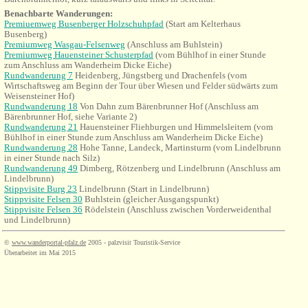
Benachbarte Wanderungen:
Premiuemweg Busenberger Holzschuhpfad
(Start am Kelterhaus
Busenberg)
Premiumweg Wasgau-Felsenweg
(Anschluss am Buhlstein)
Premiumweg Hauensteiner Schusterpfad
(
vom Bühlhof in einer Stunde
zum
Anschluss am Wanderheim Dicke Eiche)
Rundwanderung 7
Heidenberg, Jüngstberg und Drachenfels (vom
Wirtschaftsweg am Beginn der Tour über Wiesen und Felder südwärts zum
Weisensteiner Hof)
Rundwanderung 18
Von Dahn zum Bärenbrunner Hof (Anschluss am
Bärenbrunner Hof, siehe Variante 2)
Rundwanderung 21
Hauensteiner Fliehburgen und Himmelsleitern (vom
Bühlhof in einer Stunde zum Anschluss am Wanderheim Dicke Eiche)
Rundwanderung 28
Hohe Tanne, Landeck, Martinsturm (vom Lindelbrunn
in einer Stunde nach Silz)
Rundwanderung 49
Dimberg, Rötzenberg und Lindelbrunn (Anschluss am
Lindelbrunn)
Stippvisite Burg 23
Lindelbrunn (Start in Lindelbrunn)
Stippvisite Felsen 30
Buhlstein (gleicher Ausgangspunkt)
Stippvisite Felsen 36
Rödelstein (Anschluss zwischen Vorderweidenthal
und Lindelbrunn)
©
www.wanderportal-pfalz.de
2005 - palzvisit Touristik-Service
Überarbeitet im Mai 2015