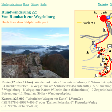
Wanderportal starten
Home
Sitemap
Suche
Vorherige
N
Rundwanderung 22:
Von Rumbach zur Wegelnburg
Hoch über dem Südpfalz-Airport
Route (12 oder 14 km)
:
Wanderparkplatz - 1 Sauertal-Radweg - 2 Naturschutzgebi
- 3 Rückkorbsfelsen - 4 Wegspinne am Schlüsselfels (Schutzhütte) - 5 Kuhnenkopf
7 Wegelnburg - 8 Wegspinne Kaiser-Wilhelm-Stein (Schutzhütte) - 9 Zeppelinhal
Beisenberg - 11 Flugplatz Söller - Wanderparkplatz
Karten 1:25.000:
"Westlicher Wasgau mit Dahn", LVermGeo
(ISBN 978-3-89637-403-5) oder "Dahner Felsenland", Pietruska-Verlag
(ISBN 978-3-934895-95-9)