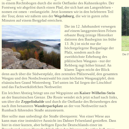
in einem Rechtsbogen durch die steile Ostflanke des Kuhnenkopfes. Der
Forstweg wir abgelöst durch einen Pfad, der sich hart am Langenfelsen -
nomen est omen - entlangzieht. Jetzt kommen wir in den belebteren Teil
der Tour, denn wir nähern uns der
Wegelnburg
, die wir in guten zehn
Minuten auf einem Bergpfad erreichen.
Die im 12. Jahrhundert verwegen
auf einem langgestreckten Felsen
erbaute Burg (einige Historiker
datieren den Baubeginn ins frühe
13. Jh.) ist nicht nur die
höchstgelegene Burganlage der
Pfalz, sondern auch die
Der F
zweithöchste Erhebung des
pfälzischen Wasgaus - nur der
Rehberg ragt höher hinauf. An
klaren Tagen reicht der Blick
denn auch über die Südwestpfalz, den zentralen Pfälzerwald, den gesamten
Wasgau und den Nordschwarzwald bis zum höchsten Wasgaugipfel, dem
elsässischen Grand Wintersberg. Tief unten im Tal liegen der Litschhof
und das Fachwerkdörfchen Nothweiler.
Ein leichter Abstieg bringt uns zur Wegspinne am
Kaiser-Wilhelm-Stein
an der französischen Grenze. Die Route wendet sich jetzt scharf nach links,
um über die
Zeppelinhalde
und durch die Ostflanke des Beisenberges den
nach ihm benannten
Wanderparkplatz
an der von Nothweiler nach
Rumbach führenden Straße anzusteuern.
Hier sollte man unbedingt die Straße überqueren: Von einer Wiese aus
kann man eine instruktive Aussicht ins Dahner Felsenland genießen. Dass
hier in einer kurzen, aber heftigen Epoche Deutschlands einer im