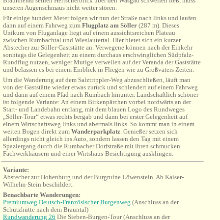
Braunhemd seinen Herrscherblick über den Wasgau schweifen ließ, muss
unseren Augenschmaus nicht weiter stören.
Für einige hundert Meter folgen wir nun der Straße nach links und laufen
dann auf einem Fahrweg zum
Flugplatz am Söller
(287 m). Dieses
Unikum von Fluganlage liegt auf einem aussichtsreichen Plateau
zwischen Rumbachtal und Wieslautertal. Hier bietet sich ein kurzer
Abstecher zur Söller-Gaststätte an. Verwegene können nach der Einkehr
sonntags die Gelegenheit zu einem durchaus erschwinglichen Südpfalz-
Rundflug nutzen, weniger Mutige verweilen auf der Veranda der Gaststätte
und belassen es bei einem Einblick in Fliegen wie zu Großvaters Zeiten.
Um die Wanderung auf dem Salztrippler-Weg abzuschließen, läuft man
von der Gaststätte wieder etwas zurück und schlendert auf einem Fahrweg
und dann auf einem Pfad nach Rumbach hinunter. Landschaftlich schöner
ist folgende Variante: An einem Birkenpärchen vorbei nordwärts an der
Start- und Landebahn entlang, mit dem blauen Logo des Rundweges
„Söller-Tour“ etwas rechts bergab und dann bei erster Gelegenheit auf
einem Wirtschaftsweg links und abermals links. So kommt man in einem
weiten Bogen direkt zum
Wanderparkplatz
. Genießer setzen sich
allerdings nicht gleich ins Auto, sondern lassen den Tag mit einem
Spaziergang durch die Rumbacher Dorfstraße mit ihren schmucken
Fachwerkhäusern und einer Wirtshaus-Besichtigung ausklingen.
Variante:
Abstecher zur
Hohenburg
und der Burgruine Löwenstein. Ab Kaiser-
Wilhelm-Stein beschildert.
Benachbarte Wanderungen:
Premiumweg Deutsch-Französischer Burgenweg
(Anschluss an der
Schutzhütte nach dem Brauntal)
Rundwanderung 26
Die Sieben-Burgen-Tour (Anschluss an der