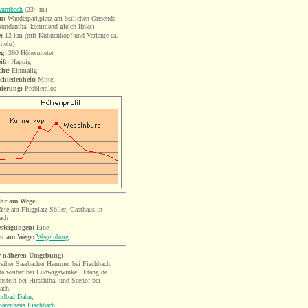
Rumbach
(234 m)
n:
Wanderparkplatz am östlichen Ortsende
Bundenthal kommend gleich links)
:
12 km (mit Kuhnenkopf und Variante ca.
mehr)
eg:
360 Höhenmeter
iß:
Happig
cht:
Einmalig
chiedenheit:
Mittel
tierung:
Problemlos
hr am Wege:
ätte am Flugplatz Söller, Gasthaus in
ach
esteigungen:
Eine
en am Wege:
Wegelnburg
r näheren Umgebung:
eiher Saarbacher Hammer bei Fischbach,
alweiher bei Ludwigswinkel, Etang de
nstein bei Hirschthal und
Seehof bei
ach,
andbad Dahn
,
härenhaus Fischbach
,