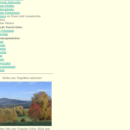
rgwerk Nothweiler
,
uine Altdahn
,
erwartstein
,
ine Fleckenstein
,
nburg
im Elsass (sehr romantisches
hen),
ches Weintor
ale Tourist-Infos:
r Felsenland
stpfalz
smusgemeinden:
ach
eiler
nthal
weiler
au
bach
gswinkel
schlettenbach
thal
Bilder zum Vergrößern anklicken!
dem Weg zum Flugplatz Söller: Blick zum