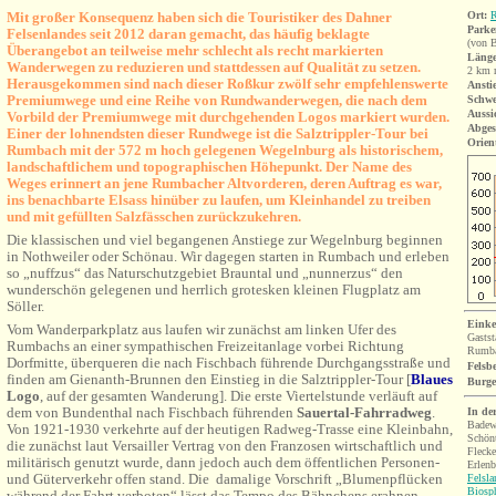
Mit großer Konsequenz haben sich die Touristiker des Dahner
Ort:
Parke
Felsenlandes seit 2012 daran gemacht, das häufig beklagte
(von 
Überangebot an teilweise mehr schlecht als recht markierten
Länge
Wanderwegen zu reduzieren und stattdessen auf Qualität zu setzen.
2 km 
Herausgekommen sind nach dieser Roßkur zwölf sehr empfehlenswerte
Ansti
Premiumwege und eine Reihe von Rundwanderwegen, die nach dem
Schwe
Aussi
Vorbild der Premiumwege mit durchgehenden Logos markiert wurden.
Abges
Einer der lohnendsten dieser Rundwege ist die Salztrippler-Tour bei
Orien
Rumbach mit der 572 m hoch gelegenen Wegelnburg als historischem,
landschaftlichem und topographischen Höhepunkt. Der Name des
Weges erinnert an jene Rumbacher Altvorderen, deren Auftrag es war,
ins benachbarte Elsass hinüber zu laufen, um Kleinhandel zu treiben
und mit gefüllten Salzfässchen zurückzukehren.
Die klassischen und viel begangenen Anstiege zur Wegelnburg beginnen
in Nothweiler oder Schönau. Wir dagegen starten in Rumbach und erleben
so „nuffzus“ das Naturschutzgebiet Brauntal und „nunnerzus“ den
wunderschön gelegenen und herrlich grotesken kleinen Flugplatz am
Söller.
Einke
Vom Wanderparkplatz aus laufen wir zunächst am linken Ufer des
Gastst
Rumbachs an einer sympathischen Freizeitanlage vorbei Richtung
Rumb
Dorfmitte, überqueren die nach Fischbach führende Durchgangsstraße und
Felsb
finden am Gienanth-Brunnen den Einstieg in die Salztrippler-Tour
[
Blaues
Burg
Logo
, auf der gesamten Wanderung]. Die erste Viertelstunde verläuft auf
dem von Bundenthal nach Fischbach führenden
Sauertal-Fahrradweg
.
In de
Badew
Von 1921-1930 verkehrte auf der heutigen Radweg-Trasse eine Kleinbahn,
Schönt
die zunächst laut Versailler Vertrag von den Franzosen wirtschaftlich und
Flecke
militärisch genutzt wurde, dann jedoch auch dem öffentlichen Personen-
Erlenb
und Güterverkehr offen stand. Die damalige Vorschrift „Blumenpflücken
Felsl
Biosp
während der Fahrt verboten“ lässt das Tempo des Bähnchens erahnen.