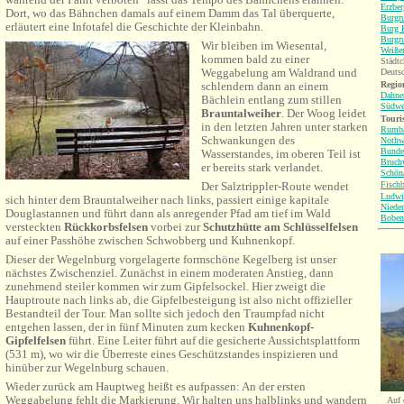
Erzbe
Dort, wo das Bähnchen damals auf einem Damm das Tal überquerte,
Burgr
erläutert eine Infotafel die Geschichte der Kleinbahn.
Burg B
Burgru
Wir bleiben im Wiesental,
Weiße
kommen bald zu einer
Städtc
Weggabelung am Waldrand und
Deuts
Region
schlendern dann an einem
Dahne
Bächlein entlang zum stillen
Südwe
Brauntalweiher
. Der Woog leidet
Touri
in den letzten Jahren unter starken
Rumb
Schwankungen des
Nothw
Bunde
Wasserstandes, im oberen Teil ist
Bruch
er bereits stark verlandet.
Schön
Fisch
Der Salztrippler-Route wendet
Ludwi
sich hinter dem Brauntalweiher nach links, passiert einige kapitale
Nieder
Douglastannen und führt dann als anregender Pfad am tief im Wald
Boben
versteckten
Rückkorbsfelsen
vorbei zur
Schutzhütte am Schlüsselfelsen
auf einer Passhöhe zwischen Schwobberg und Kuhnenkopf.
Dieser der Wegelnburg vorgelagerte formschöne Kegelberg ist unser
nächstes Zwischenziel. Zunächst in einem moderaten Anstieg, dann
zunehmend steiler kommen wir zum Gipfelsockel. Hier zweigt die
Hauptroute nach links ab, die Gipfelbesteigung ist also nicht offizieller
Bestandteil der Tour. Man sollte sich jedoch den Traumpfad nicht
entgehen lassen, der in fünf Minuten zum kecken
Kuhnenkopf-
Gipfelfelsen
führt. Eine Leiter führt auf die gesicherte Aussichtsplattform
(531 m), wo wir die Überreste eines Geschützstandes inspizieren und
hinüber zur Wegelnburg schauen.
Wieder zurück am Hauptweg heißt es aufpassen: An der ersten
Weggabelung fehlt die Markierung. Wir halten uns halblinks und wandern
Auf 