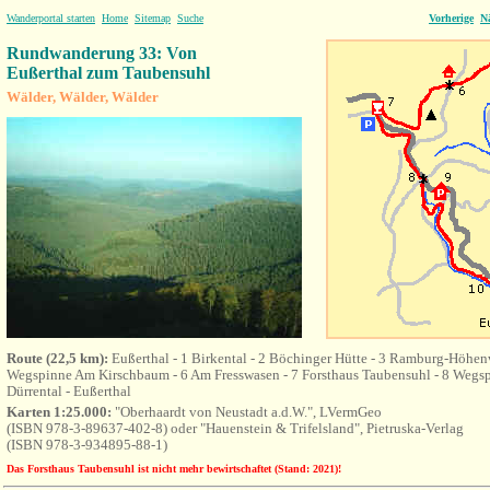
Wanderportal starten
Home
Sitemap
Suche
Vorherige
N
Rundwanderung 33: Von
Eußerthal zum Taubensuhl
Wälder, Wälder, Wälder
Route (22,5 km):
Eußerthal - 1 Birkental - 2 Böchinger Hütte - 3 Ramburg-Höhenw
Wegspinne Am Kirschbaum - 6 Am Fresswasen - 7 Forsthaus Taubensuhl - 8 Wegspi
Dürrental - Eußerthal
Karten 1:25.000:
"Oberhaardt von Neustadt a.d.W.", LVermGeo
(ISBN 978-3-89637-402-8) oder "Hauenstein & Trifelsland", Pietruska-Verlag
(ISBN 978-3-934895-88-1)
Das Forsthaus Taubensuhl ist nicht mehr bewirtschaftet (Stand: 2021)!