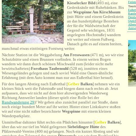
Ferie
Kieselecker Bild
(493 m), eine
Touri
Gedenksäule mit Ruhebänken. Bis
Eußert
zur
Wegspinne
Am Kirschbaum
Rambe
(mit Hütte und einem Gedenkstein
Dernb
an das hundertjährige Bestehen
Queic
Albers
der für die Waldwirtschaft der
Annwe
Gegend sehr wichtigen, 1831
angelegten Hochstraße) wandern
wir weiter auf einem Fußweg.
Danach geht es auf einem breiten,
manchmal etwas eintönigen Forstweg weiter.
Nächste Station ist die Weggabelung
Am Fresswasen
(471 m),
wo wir eine
Schutzhütte und einen
Brunnen vorfinden. In einem weiten Bogen
wandern wir dann durch schönen Mischwald zum (leider nicht mehr
bewirtschafteten)
Forsthaus Taubensuhl
(528 m), inmitten eines
Wiesengeländes gelegen und nach soviel Wald eine Oasen-ähnliche
Erfahrung (mit dem Auto kommt man nur aus Eußerthal hier herauf).
Für den langen Abstieg nach Eußerthal [
Gelber
Balken
] nehmen wir ein
kleines Stück weit die Fahrstraße und biegen dann nach rechts ab. Jetzt
aufpassen, dass wir nicht auf dem hier abzweigenden Wanderweg
Richtung Annweiler landen (dieser spielt eine Rolle bei der
Rundwanderung 29
)! Wir gehen also zunächst parallel zur Straße, dann
noch einige hundert Meter auf ihr weiter. Hinter einer Linkskurve stoßen
wir auf eine nicht näher bezeichnete
Wegspinne
mit einem kleinen
Wanderparkplatz.
Unmittelbar dahinter führt rechts ein Pfädchen hinunter [
Gelber
Balken
],
über das wir zur tief im Wald gelegenen
Siebeldinger Hütte
des
Pfälzerwald-Vereins (400 m) gelangen. Noch ein kurzer Abstieg und wir
erreichen den Talgrund des engen
Dürrentals
, wo wir dem Bachlauf bis