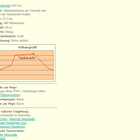
ußerthal
(202 m)
n:
Wanderparkplatz am Ortsende (am
 der Taubensuhl-Straße)
:
22,5
km
eg:
480 Höhenmeter
iß:
Oh ja
cht:
Wenig
chiedenheit:
Groß
tierung:
Meist einfach
hr am Wege:
nger Hütte PWV, Siebeldinger Hütte
(
Öffnungszeiten
)
esteigungen:
Keine
en am Wege:
Keine
r näheren Umgebung:
chwimmbad in Annweiler,
rifels
,
Deutsche Weinstraße
,
 und Wanderpark Silz
,
museum Hauenstein
ale Tourist-Infos:
he Weinstraße
sland