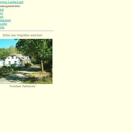
nregion Landau-Land
smusgemeinden:
hal
rg
ach
hhambach
weiler
iler
Bilder zum Vergrößern anklicken!
Forsthaus Taubensuhl