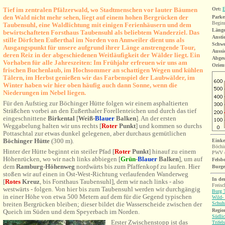
Tief im zentralen Pfälzerwald, wo Stadtmenschen vor lauter Bäumen
Ort:
E
den Wald nicht mehr sehen, liegt auf einem hohen Bergrücken der
Parke
Beginn
Taubensuhl, eine Waldlichtung mit einigen Ferienhäusern und dem
Länge
bewirtschafteten Forsthaus Taubensuhl als beliebtem Wanderziel. Das
Ansti
stille Dörfchen Eußerthal im Norden von Annweiler dient uns als
Schwe
Ausgangspunkt für unsere aufgrund ihrer Länge anstrengende Tour,
Aussi
deren Reiz in der abgeschiedenen Weitläufigkeit der Wälder liegt. Ein
Abges
Vorhaben für alle Jahreszeiten: Im Frühjahr erfreuen wir uns am
Orien
frischen Buchenlaub, im Hochsommer an schattigen Wegen und kühlen
Tälern, im Herbst genießen wir das Farbenspiel der Laubwälder, im
Winter haben wir hier oben häufig auch dann Sonne, wenn die
Niederungen im Nebel liegen.
Für den Aufstieg zur Böchinger Hütte folgen wir einem asphaltierten
Sträßchen vorbei an den Eußerthaler Forellenteichen und durch das tief
eingeschnittene
Birkental
[
Weiß-
Blauer
Balken
]
. An der ersten
Weggabelung halten wir uns rechts [
Roter
Punkt
] und kommen so durchs
Pottaschtal zur etwas dunkel gelegenen, aber durchaus gemütlichen
Böchinger Hütte
(300 m).
Einke
Böchi
Hinter der Hütte beginnt ein steiler Pfad [
Roter
Punkt
] hinauf zu einem
PWV
Höhenrücken, wo wir nach links abbiegen [
Grün
-
Blauer
Balken
], um auf
Felsb
dem
Ramburg-Höhenweg
nordwärts bis zum Pfaffenkopf zu laufen. Hier
Burg
stoßen wir auf einen in Ost-West-Richtung verlaufenden Wanderweg
In de
[
Rotes
Kreuz
, bis Forsthaus Taubensuhl], dem wir nach links - also
Freis
westwärts - folgen. Von hier bis zum Taubensuhl werden wir durchgängig
Burg T
in einer Höhe von etwa 500 Metern auf dem für die Gegend typischen
Wild-
Schuh
breiten Bergrücken bleiben; dieser bildet die Wasserscheide zwischen der
Region
Queich im Süden und dem Speyerbach im Norden.
Südlic
Erster Zwischenstopp ist das
Trifel