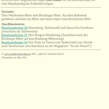
zum Wanderparkplatz Eußerthal folgen.
Variante:
Über Walsheimer Hütte statt Böchinger Hütte. Aus dem Birkental
geradeaus
aufwärts
zur Hütte und dann empor zum Kieselecker Bild.
Anschlusstouren:
Rundwanderung 29
Almersberg, Taubensuhl und Annweiler Forsthaus
(Anschluss am Taubensuhl)
Rundwanderung 31
Drei-Burgen-Wanderung (Anschluss nach der
Böchinger Hütte auf dem Ramburg-Höhenweg)
Rundwanderung 54
Von Turm zu Turm (vom Taubensuhl eine Stunde
nach Nordwesten zum Anschluss an der Wegspinne "An der Wurzel")
©
www.wanderportal-pfalz.de
2005 - palzvisit Touristik-Service
Überarbeitet im Mai 2021