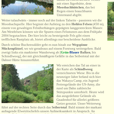
mit einer Jägerhütte, dem
Moosbachhüttchen
, das bei
Regen einen brauchbaren
Unterstand abgibt.
Weiter talaufwärts - immer noch auf der linken Talseite - passieren wir die
Moosbachquelle. Hier beginnt der Aufstieg zu den
Hohlen Felsen
(450 m),
einem von gewaltigen Felsüberhängen geprägten langgestreckten Massiv.
Am Westfelsen können wir die Spuren eines Felssturzes aus dem Frühjahr
2004 begutachten. Der hier leicht zu besteigende Fels gibt einen
trefflichen Rastplatz ab, bietet allerdings nur bescheidene Ausblicke.
Durch schöne Buchenwälder geht es nun hinab zur
Wegspinne
Mückenplätzel
, wo wir geradeaus auf einem Forstweg weitergehen. Bald
zweigt links ein markierter Wanderweg ab [
Grün
-
Blau
er
Balken
, bis
Schindlwoog
], der mit gleichmäßigem Gefälle in das Seibertstal mit der
Dahner Hütte
hinunterführt.
Wir erreichen das Tal an einer in
der Karte als
Schindlwoog
verzeichneten Wiese. Bis in die
neunziger Jahre befand sich hier
das Wakaya Camp, ein Jugend-
Feriengelände der US-Army, die
rund um Dahn zahlreiche
Stützpunkte unterhielt. Heute wird
das ausgedehnte Gelände als
Gnadenhof für allerlei größeres
Getier genutzt. Unser Weiterweg
führt auf der rechten Seite durch das
Seibertstal
. Bald nimmt der markant
aufragende Elwetritschefels unsere Aufmerksamkeit in Anspruch. An