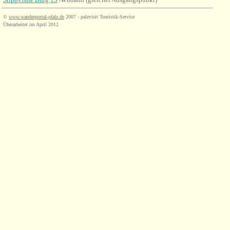
©
www.wanderportal-pfalz.de
2007 - palzvisit Touristik-Service
Überarbeitet im April 2012