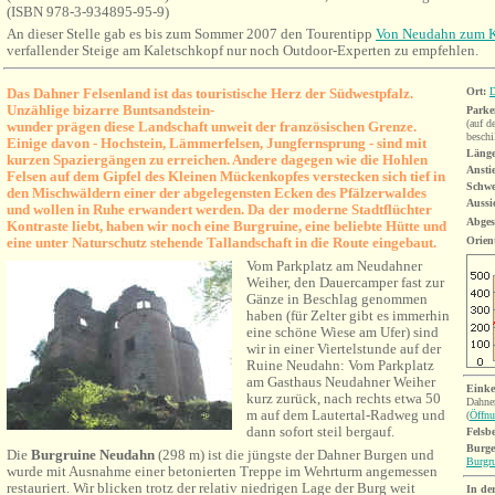
(ISBN 978-3-934895-95-9)
An dieser Stelle gab es bis zum Sommer 2007 den Tourentipp
Von Neudahn zum K
verfallender Steige am Kaletschkopf nur noch Outdoor-Experten zu empfehlen.
Das Dahner Felsenland ist das touristische Herz der Südwestpfalz.
Ort:
Unzählige bizarre Buntsandstein-
Parke
(auf d
wunder prägen di
ese Landschaft unweit der französischen Grenze.
beschi
E
inige davon - Hochstein, Lämmerfelsen,
Jungfernsprung
- sind mit
Länge
kurzen Spaziergängen zu erreichen. Ande
re dagegen wie die Hohlen
Ansti
Felsen auf dem Gipfel des Kleinen Mückenkopfes verstecken sich tief in
Schwe
den Mischwäldern einer der abgelegensten Ecken des Pfälzerwaldes
Aussi
und wollen in Ruhe erwandert werden. Da der moderne Stadtflüchter
Abges
Kontraste liebt, haben wir noch eine Burgruine, eine beliebte Hütte und
eine unter Naturschutz stehende Tallandschaft in die Route eingebaut.
Orien
V
om Parkplatz am Neudahner
Weiher,
den Dauercamper fast zur
Gänze in Beschlag genommen
haben (für Zelter gibt es immerhin
eine
schöne
Wiese am Ufer) sind
wir in einer Viertelstunde auf der
Ruine Neudahn: Vom Parkplatz
am Gasthaus Neudahner Weiher
Einke
kurz zurück, nach rechts etwa 50
Dahne
m auf dem Lautertal-Radweg und
(
Öffnu
dann sofort steil bergauf.
Felsb
Burge
Die
Burgruine
Neudahn
(298 m)
ist die jüngste der Dahner Burgen und
Burgr
wurde mit Ausnahme einer betonierten Treppe im Wehrturm angemessen
restauriert. Wir
blicken
trotz der relativ niedrigen Lage der Burg weit
In de