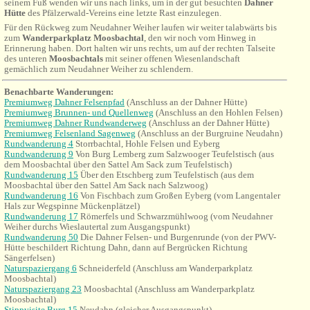
seinem Fuß wenden wir uns nach links, um in der gut besuchten
Dahner
Hütte
des Pfälzerwald-Vereins eine letzte Rast einzulegen.
Für den Rückweg zum Neudahner Weiher laufen wir weiter talabwärts bis
zum
Wanderparkplatz Moosbachtal
, den wir noch vom Hinweg in
Erinnerung haben. Dort halten wir uns rechts, um
auf der rechten Talseite
des unteren
Moosbachtals
mit seiner offenen Wiesenlandschaft
gemächlich zum Neudahner Weiher zu schlendern.
Benachbarte Wanderungen
:
Premiumweg Dahner Felsenpfad
(Anschluss an der Dahner Hütte)
Premiumweg Brunnen- und Quellenweg
(Anschluss an den Hohlen Felsen)
Premiumweg Dahner Rundwanderweg
(Anschluss an der Dahner Hütte)
Premiumweg Felsenland Sagenweg
(Anschluss an der Burgruine Neudahn)
Rundwanderung 4
Storrbachtal, Hohle Felsen und Eyberg
Rundwanderung 9
Von Burg Lemberg zum Salzwooger Teufelstisch (aus
dem Moosbachtal über den Sattel Am Sack zum Teufelstisch)
Rundwanderung 15
Über den Etschberg zum Teufelstisch
(aus dem
Moosbachtal über den Sattel Am Sack nach Salzwoog)
Rundwanderung 16
Von
Fischbach
zum Großen Eyberg (vom Langentaler
Hals zur Wegspinne Mückenplätzel)
Rundwanderung 17
Römerfels und Schwarzmühlwoog (vom Neudahner
Weiher durchs Wieslautertal zum Ausgangspunkt)
Rundwanderung 50
Die Dahner Felsen- und Burgenrunde
(von der PWV-
Hütte beschildert Richtung Dahn, dann auf Bergrücken Richtung
Sängerfelsen)
Naturspaziergang 6
Schneiderfeld (Anschluss am Wanderparkplatz
Moosbachtal)
Naturspaziergang 23
Moosbachtal (Anschluss am Wanderparkplatz
Moosbachtal)
Stippvisite Burg 15
Neudahn (gleicher Ausgangspunkt)