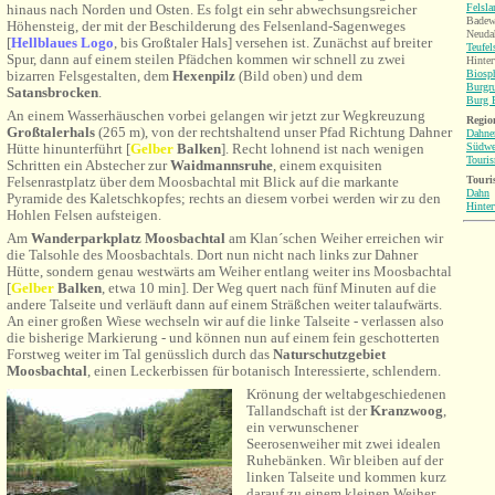
Felsl
hinaus nach Norden und Osten.
Es folgt ein sehr abwechsungsreicher
Badew
Höhensteig, der mit der Beschilderung des Felsenland-Sagenweges
Neuda
[
Hellblaues Logo
, bis Großtaler Hals
] versehen ist. Zunächst auf breiter
Teufel
Spur, dann auf einem steilen Pfädchen kommen wir schnell zu zwei
Hinter
Biosp
bizarren Felsgestalten, dem
Hexenpilz
(Bild oben) und dem
Burgr
Satansbrocken
.
Burg B
An einem Wasserhäuschen vorbei gelangen wir jetzt zur Wegkreuzung
Region
Großtalerhals
(265 m), von der rechtshaltend unser Pfad Richtung Dahner
Dahne
Südwe
Hütte hinunterführt [
Gelb
er
Balken
]. Recht lohnend ist nach wenigen
Touri
Schritten ein Abstecher zur
Waidmannsruhe
, einem exquisiten
Touri
Felsenrastplatz über dem Moosbachtal mit Blick auf die markante
Dahn
Pyramide des Kaletschkopfes; rechts an diesem vorbei werden wir zu den
Hinter
Hohlen Felsen aufsteigen.
Am
Wanderparkplatz Moosbachtal
am Klan´schen Weiher erreichen wir
die Talsohle des Moosbachtals. Dort nun nicht nach links zur Dahner
Hütte, sondern genau westwärts am Weiher entlang weiter ins
Moosbachtal
[
Gelb
er
Balken
, etwa 10 min]. Der Weg quert nach fünf Minuten auf die
andere Talseite und verläuft dann auf einem Sträßchen weiter talaufwärts.
An einer großen Wiese wechseln wir auf die linke Talseite - verlassen also
die bisherige Markierung - und können nun auf einem fein geschotterten
Forstweg weiter im Tal genüsslich durch das
Naturschutzgebiet
Moosbachtal
, einen Leckerbissen für botanisch Interessierte, schlendern.
Krönung der weltabgeschiedenen
Tallandschaft ist der
Kranzwoog
,
ein verwunschener
Seerosenweiher mit zwei idealen
Ruhebänken. Wir bleiben auf der
linken Talseite und kommen kurz
darauf zu einem kleinen Weiher