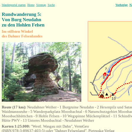
Wanderportal starten
Home
Sitemap
Suche
Vorherige
N
Rundwanderung 5:
Von Burg Neudahn
zu den Hohlen Felsen
Im stillsten Winkel
des Dahner Felsenlandes
Route (17 km):
Neudahner Weiher - 1 Burgruine Neudahn - 2 Hexenpilz und Satans
Waidmannsruhe - 5 Wanderparkplatz Moosbachtal - 6 Naturschutzgebiet Moosbac
Moosbachhüttchen - 9 Hohle Felsen - 10 Wegspinne Mückenplätzel - 11 Schindlw
Hütte PWV - 13 Unteres Moosbachtal - Neudahner Weiher
Karten 1:25.000:
"Westl. Wasgau mit Dahn", VermGeo
(ISBN 978-3-89637-403-5) oder "Dahner Felsenland", Pietruska-Verlag