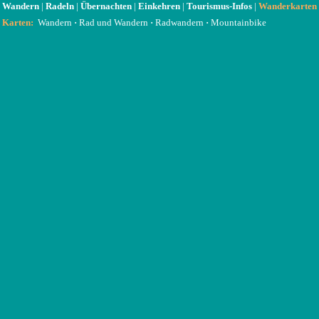
Wandern
|
Radeln
|
Übernachten
|
Einkehren
|
Tourismus-Infos
|
Wanderkarten
Karten:
Wandern
·
Rad und Wandern
·
Radwandern
·
Mountainbike