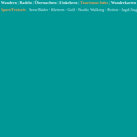
Wandern
|
Radeln
|
Übernachten
|
Einkehren
|
Tourismus-Infos
|
Wanderkarten
Sport/Freizeit:
Seen/Bäder
·
Klettern
·
Golf
·
Nordic Walking
·
Reiten
·
Jagd/Ang