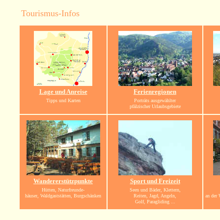
Tourismus-Infos
Lage und Anreise
Ferienregionen
Tipps und Karten
Porträts ausgewählter
pfälzischer Urlaubsgebiete
Wandererstützpunkte
Sport und Freizeit
Hütten, Naturfreunde-
Seen und Bäder, Klettern,
häuser, Waldgaststätten, Burgschänken
Reiten, Jagd, Angeln,
an der 
Golf, Paragliding ...