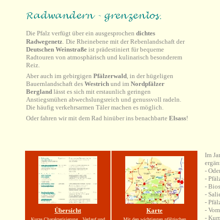
Die Pfalz verfügt über ein ausgesprochen
dichtes
Radwegenetz
.
Die Rheinebene mit der Rebenlandschaft der
Deutschen Weinstraße
ist prädestiniert für bequeme
Radtouren von atmosphärisch und kulinarisch besonderem
Reiz.
Aber auch im gebirgigen
Pfälzerwald
, in der hügeligen
Bauernlandschaft des
Westrich
und im
Nordpfälzer
Bergland
lässt es sich mit erstaunlich geringen
Anstiegsmühen abwechslungsreich und genussvoll radeln.
Die häufig verkehrsarmen Täler machen es möglich.
Oder fahren wir mit dem Rad hinüber ins benachbarte
Elsass
!
Im Ja
ergän
- Ode
- Pfä
- Bio
- Sali
- Pfä
- Vom
Übersicht
Karte
- Kur
Kurze Charakterisierung, Verlauf und
Mit den wichtigsten pfälzischen