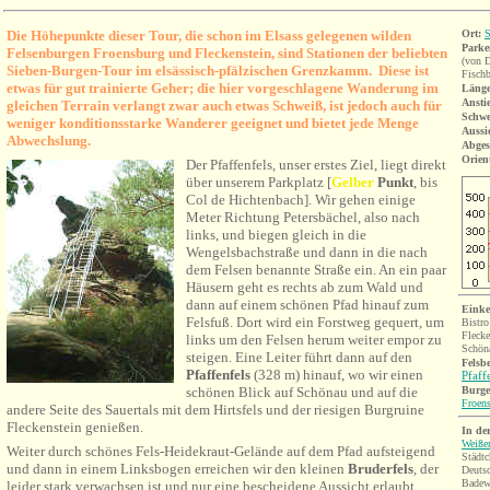
Die Höhepunkte dieser Tour, die schon im Elsass gelegenen wilden
Ort:
S
Parke
Felsenburgen Froensburg und Fleckenstein, sind Stationen der beliebten
(von 
Sieben-Burgen-Tour im elsässisch-pfälzischen Grenzkamm. Diese ist
Fischb
etwas für gut trainierte Geher; die hier vorgeschlagene Wanderung im
Länge
Ansti
gleichen Terrain verlangt zwar auch etwas Schweiß, ist jedoch auch für
Schwe
weniger konditionsstarke Wanderer geeignet und bietet jede Menge
Aussi
Abwechslung.
Abges
Orien
Der Pfaffenfels,
unser
erstes Ziel, liegt direkt
über unserem Parkplatz [
Gel
ber
Punkt
, bis
Col de Hichtenbach]
. Wir gehen einige
Meter Richtung Petersbächel, also nach
links, und biegen gleich in die
Wengelsbachstraße und dann in die nach
dem Felsen benannte Straße ein. An ein paar
Häusern geht es rechts ab zum Wald und
dann auf einem schönen Pfad hinauf zum
Einke
Felsfuß. Dort wird ein Forstweg gequert, um
Bistro
Flecke
links um den
Felsen herum weiter empor zu
Schön
steigen. Eine Leiter führt dann auf den
Felsb
Pfaffenfels
(328 m) hinauf, wo wir einen
Pfaff
Burg
schönen Blick auf Schönau und auf die
Froen
andere Seite des Sauertals mit dem Hirtsfels und der riesigen Burgruine
Fleckenstein genießen.
I
n de
Weiße
Weiter durch schönes Fels-Heidekraut-Gelände auf dem Pfad aufsteigend
Städtc
und dann in einem Linksbogen erreichen wir den kleinen
Bruderfels
, der
Deuts
Badew
leider stark verwachsen ist und nur eine bescheidene Aussicht erlaubt.