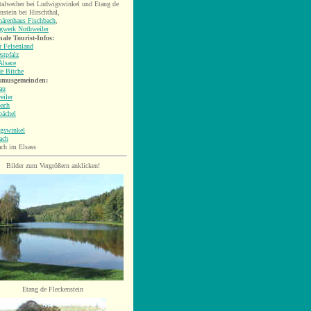
talweiher bei Ludwigswinkel und Etang de
nstein bei Hirschthal,
härenhaus Fischbach
,
rgwerk Nothweiler
ale Tourist-Infos:
r Felsenland
stpfalz
Alsace
e Bitche
smusgemeinden:
au
eiler
bach
bächel
gswinkel
ach
ch im Elsass
Bilder zum Vergrößern anklicken!
Etang de Fleckenstein