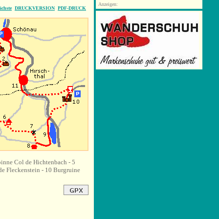
Anzeigen:
ächste
DRUCKVERSION
PDF-DRUCK
pinne Col de Hichtenbach - 5
de Fleckenstein - 10
Burgruine