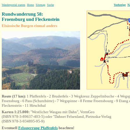
Wanderportal starten
Home
Sitemap
Suche
Vorherige
N
Rundwanderung 58:
Froensburg und Fleckenstein
Elsässische Burgen einmal anders
Route (17 km):
1 Pfaffenfels - 2 Bruderfels - 3 Wegkreuz Zeppelinbuche - 4 Wegs
Froensburg - 6 Pass (Schutzhütte) - 7 Wegspinne - 8 Ferme Froensbourg - 9 Etang 
Fleckenstein - 11 Hirschthal
Karten 1:25.000:
"Westlicher Wasgau mit Dahn", VermGeo
(ISBN 978-3-89637-403-5) oder "Dahner Felsenland, Pietruska-Verlag
(ISBN 978-3-934895-95-9)
Eventuell
Felssperrung Pfaffenfels
beachten!