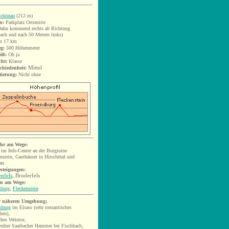
chönau
(212 m)
n:
Parkplatz Ortsmitte
Dahn kommend rechts ab Richtung
ach und nach 50 Metern links)
:
17
km
eg:
500 Höhenmeter
iß:
Oh ja
cht:
Klasse
chiedenheit:
Mittel
tierung:
Nicht ohne
hr am Wege:
 im Info-Center an der Burgruine
nstein,
Gasthäuser in Hirschthal und
au
esteigungen:
enfels
, Bruderfels
en am Wege:
sburg
,
Fleckenstein
r näheren Umgebung:
nburg
im Elsass (sehr romantisches
hen),
ches Weintor
,
eiher Saarbacher Hammer bei Fischbach,