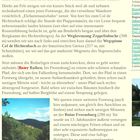
Schön
Direkt am Fels steigen wir ein kurzes Stück steil ab und nehmen
Flecke
Biosp
rechtshaltend einen jener Forstwege, die der verwöhnte Wanderer
Erzbe
verächtlich „Elefantenautobahn“ nennt. Von hier bis zum Col de
Region
Hichtenbach schlägt die Stunde der Plappermäuler, da vier Leute bequem
Dahne
Südwe
nebeneinander laufen können (wer eher auf eine interessante
Nord-
Routenführung bedacht ist, geht am Bruderfels bergan und über den
Pays d
Bergkamm des Hichtenberges). An der
Wegkreuzung Zeppelinbuche
(398
Touri
Schön
m) wenden wir uns nach links und erreichen kurz darauf die
Wegspinne
Nothw
Col de Hichtenbach
an der französischen Grenze (357 m, mit
Fisch
Schutzhütte), wo wir auf das gut markierte Wegenetz des Vogesenclubs
Peters
Gebüg
stoßen.
Ludwi
Jetzt müssen die Redseligen etwas zurückstecken, denn es geht weiter
Rumb
Lemba
südwärts [
Roter
Balken
, bis Froensburg] zu einem sehr schönen schmalen
Pfad, der sich um den Falkenberg herumwindet. Dort, wo der Pfad in einen
Forstweg übergeht, ist unsere Aufmerksamkeit gefordert, denn schon nach
wenigen Metern wird - leicht zu übersehen! - unser Pfad nach rechts
absteigend fortgesetzt. Bald sehen wir zwischen Bäumen hindurch die
Froensburg, auf halber Berghöhe auf einem Vorsprung gelegen.
Wir queren einen weiteren Forstweg (auch
hier aufpassen, um gleich den Anschluss zu
finden) und stehen nach wenigen Minuten
an der
Ruine Froensburg
(286 m). Sie
wurde im 13. Jahrhundert äußerst verwegen
auf einem mächtigen Felsen erbaut und ist
über sehr exponierte Außentreppen zu
ersteigen. Diese und eine luftige
Holzbrücke zu einem vorgelagerten