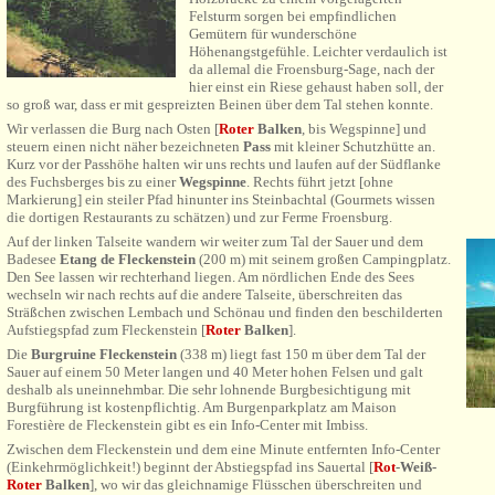
Felsturm sorgen bei empfindlichen
Gemütern für wunderschöne
Höhenangstgefühle. Leichter verdaulich ist
da allemal die Froensburg-Sage, nach der
hier einst ein Riese gehaust haben soll, der
so groß war, dass er mit gespreizten Beinen über dem Tal stehen konnte.
Wir verlassen die Burg nach Osten [
Roter
Balken
, bis Wegspinne] und
steuern einen nicht näher bezeichneten
Pass
mit kleiner Schutzhütte an.
Kurz vor der Passhöhe halten wir uns rechts und laufen auf der Südflanke
des Fuchsberges bis zu einer
Wegspinne
. Rechts führt jetzt [ohne
Markierung] ein steiler Pfad hinunter ins Steinbachtal (Gourmets wissen
die dortigen Restaurants zu schätzen) und zur Ferme Froensburg.
Auf der linken Talseite wandern wir weiter zum Tal der Sauer und dem
Badesee
Etang de Fleckenstein
(200 m) mit seinem großen Campingplatz.
Den See lassen wir rechterhand liegen. Am nördlichen Ende des Sees
wechseln wir nach rechts auf die andere Talseite, überschreiten das
Sträßchen zwischen Lembach und Schönau und finden den beschilderten
Aufstiegspfad zum Fleckenstein
[
Roter
Balken
].
Die
Burgruine Fleckenstein
(338 m) liegt fast 150 m über dem Tal der
Sauer auf einem 50 Meter langen und 40 Meter hohen Felsen und galt
deshalb als uneinnehmbar. Die sehr lohnende Burgbesichtigung mit
Burgführung ist kostenpflichtig. Am Burgenparkplatz am Maison
Forestière de Fleckenstein gibt es ein Info-Center mit Imbiss.
Zwischen dem Fleckenstein und dem eine Minute entfernten Info-Center
(Einkehrmöglichkeit!) beginnt der Abstiegspfad ins Sauertal
[
Rot
-Weiß-
Roter
Balken
]
, wo wir das gleichnamige Flüsschen überschreiten und