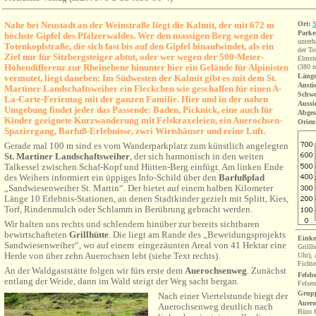
Nahe bei Neustadt an der Weinstraße liegt die Kalmit, der mit 672 m
Ort:
S
Parke
höchste Gipfel des Pfälzerwaldes. Wer den massigen Berg wegen der
unterh
Totenkopfstraße, die sich fast bis auf den Gipfel hinaufwindet, als ein
der To
Ziel nur für Sitzbergsteiger abtut, oder wer wegen der 500-Meter-
Elmste
Höhendifferenz zur Rheinebene hinunter hier ein Gelände für Alpinisten
(380 
Länge
vermutet, liegt daneben: Im Südwesten der Kalmit gibt es mit dem St.
Ansti
Martiner Landschaftsweiher ein Fleckchen wie geschaffen für einen A-
Schwe
La-Carte-Ferientag mit der ganzen Familie. Hier und in der nahen
Aussi
Umgebung findet jeder das Passende: Baden, Picknick, eine auch für
Abges
Kinder geeignete Kurzwanderung mit Felskraxeleien, ein Auerochsen-
Orien
Spaziergang, Barfuß-Erlebnisse, zwei Wirtshäuser und reine Luft.
Gerade mal 100 m sind es vom Wanderparkplatz zum künstlich angelegten
St. Martiner Landschaftsweiher
, der sich harmonisch in den weiten
Talkessel zwischen Schaf-Kopf und Hütten-Berg einfügt. Am linken Ende
des Weihers informiert ein üppiges Info-Schild über den
Barfußpfad
„Sandwiesenweiher St. Martin“. Der bietet auf einem halben Kilometer
Länge 10 Erlebnis-Stationen, an denen Stadtkinder gezielt mit Splitt, Kies,
Torf, Rindenmulch oder Schlamm in Berührung gebracht werden.
Wir halten uns rechts und schlendern hinüber zur bereits sichtbaren
bewirtschafteten
Grillhütte
. Die liegt am Rande des „Beweidungsprojekts
Einke
Sandwiesenweiher“, wo auf einem eingezäunten Areal von 41 Hektar eine
Grillh
Herde von über zehn Auerochsen lebt (siehe Text rechts).
Uhr), 
Fichte
An der Waldgaststätte folgen wir fürs erste dem
Auerochsenweg
. Zunächst
Felsb
entlang der Weide, dann im Wald steigt der Weg sacht bergan.
Felse
Grupp
Nach einer Viertelstunde biegt der
Auero
Auerochsenweg deutlich nach
Büro f