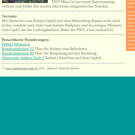
PWV-Hütte ist nur einen Katzensprung
suche
entfernt und bildet den runden Abschluss ereignisreicher Stunden.
bietet
Der A
heimis
Variante:
Jahrhu
Mit Abstecher zum Kalmit-Gipfel (auf dem Hüttenberg-Kamm nicht nach
Tiere
rechts, sondern nach links zum Kalmit-Parkplatz und in wenigen Minuten
Heck z
zum Gipfel mit der Ludwigshafener Hütte des PWV, 2 km zusätzlich)
in Be
einige
Rückz
Benachbarte Wanderungen:
Auero
Pfälzer Weinsteig
die w
Ur he
Rundwanderung 52
Über die Kalmit zum Hellerhaus
Rundwanderung 83
Über die Kropsburg auf den Hochberg
Stippvisite Andere Ziele 1
Kalmit (Anschluss auf dem Gipfel)
©
www.wanderportal-pfalz.de
2015 - palzvisit Touristik-Service