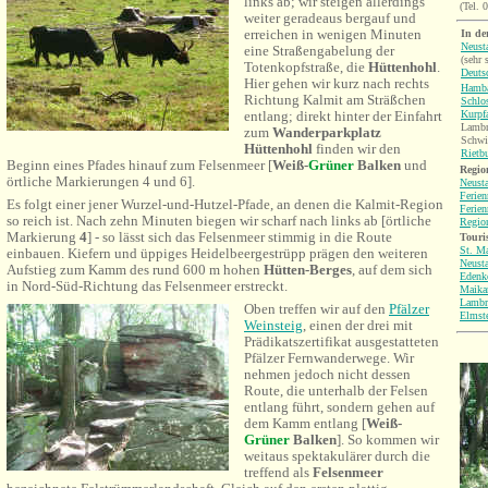
links ab; wir steigen allerdings
(Tel. 
weiter geradeaus bergauf und
erreichen in wenigen Minuten
In de
Neusta
eine Straßengabelung der
(sehr 
Totenkopfstraße, die
Hüttenhohl
.
Deuts
Hier gehen wir kurz nach rechts
Hamba
Richtung Kalmit am Sträßchen
Schlo
Kurpf
entlang; direkt hinter der Einfahrt
Lambr
zum
Wanderparkplatz
Schwi
Hüttenhohl
finden wir den
Rietb
Beginn eines Pfades hinauf zum Felsenmeer [
Weiß-
Grüner
Balken
und
Region
örtliche Markierungen 4 und 6
].
Neusta
Ferie
Es folgt einer jener Wurzel-und-Hutzel-Pfade, an denen die Kalmit-Region
Ferie
so reich ist. Nach zehn Minuten biegen wir scharf nach links ab [örtliche
Regio
Markierung
4
] - so lässt sich das Felsenmeer stimmig in die Route
Touri
St. Ma
einbauen. Kiefern und üppiges Heidelbeergestrüpp prägen den weiteren
Neusta
Aufstieg zum Kamm des rund 600 m hohen
Hütten-Berges
, auf dem sich
Edenk
in Nord-Süd-Richtung das Felsenmeer erstreckt.
Maik
Lambr
Oben treffen wir auf den
Pfälzer
Elmst
Weinsteig
, einen der drei mit
Prädikatszertifikat ausgestatteten
Pfälzer Fernwanderwege. Wir
nehmen jedoch nicht dessen
Route, die unterhalb der Felsen
entlang führt, sondern gehen auf
dem Kamm entlang [
Weiß-
Grüner
Balken
]. So kommen wir
weitaus spektakulärer durch die
treffend als
Felsenmeer