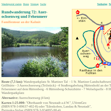
Wanderportal starten
Home
Sitemap
Suche
Vorherige
N
Rundwanderung 72: Auer-
ochsenweg und Felsenmeer
Familientour an der Kalmit
Route (7,5 km):
Wanderparkplatz St. Martiner Tal - 1 St. Martiner Landschaftswe
Grillhütte - 3 Auerochsenweg (Teilstück) - 4 Straßengabelung Hüttenhohl an der T
Felsenmeer auf dem Hüttenberg - 6 Hüttenberg-Schutzhütte - 7 Wolselquelle - 8 H
Wanderparkplatz
Alternative:
Auerochsenweg (4 km)
Karten 1:25.000:
"Oberhaardt von Neustadt a.d.W.", LVermGeo
(ISBN 978-3-89637-402-8) oder "Edenkoben, Landau & Neustadt",
Pietruska-Verlag (ISBN 978-3-934895-90-4)