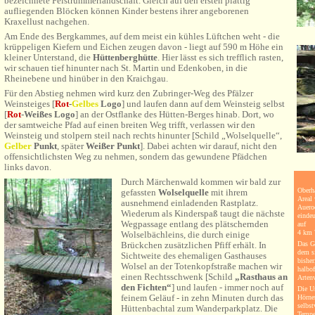
bezeichnete Felstrümmerlandschaft. Gleich auf den ersten plattig
aufliegenden Blöcken können Kinder bestens ihrer angeborenen
Kraxellust nachgehen.
Am Ende des Bergkammes, auf dem meist ein kühles Lüftchen weht - die
krüppeligen Kiefern und Eichen zeugen davon - liegt auf 590 m Höhe ein
kleiner Unterstand, die
Hüttenberghütte
. Hier lässt es sich trefflich rasten,
wir schauen tief hinunter nach St. Martin und Edenkoben, in die
Rheinebene und hinüber in den Kraichgau.
Für den Abstieg nehmen wird kurz den Zubringer-Weg des Pfälzer
Weinsteiges [
Rot
-
Gelbes
Logo
] und laufen dann auf dem Weinsteig selbst
[
Rot
-Weißes
Logo
] an der Ostflanke des Hütten-Berges hinab. Dort, wo
der samtweiche Pfad auf einen breiten Weg trifft, verlassen wir den
Weinsteig und stolpern steil nach rechts hinunter [Schild „Wolselquelle“,
Gelber
Punkt
, später
Weißer Punkt
]. Dabei achten wir darauf, nicht den
offensichtlichsten Weg zu nehmen, sondern das gewundene Pfädchen
links davon.
Durch Märchenwald kommen wir bald zur
Oberha
gefassten
Wolselquelle
mit ihrem
Areal
ausnehmend einladenden Rastplatz.
Auero
Wiederum als Kinderspaß taugt die nächste
einde
Wegpassage entlang des plätschernden
auf
4 km 
Wolselbächleins, die durch einige
Brückchen zusätzlichen Pfiff erhält.
In
Das Ge
dem s
Sichtweite des ehemaligen Gasthauses
bisher
Wolsel an der Totenkopfstraße machen wir
halbof
einen Rechtsschwenk [Schild
„Rasthaus an
Artenv
den Fichten“
] und laufen - immer noch auf
Die U
feinem Geläuf - in zehn Minuten durch das
Hörner
selbst
Hüttenbachtal zum Wanderparkplatz. Die
Tempe