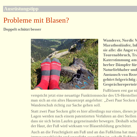
Ausrüstungstipp
Probleme mit Blasen?
Doppelt schützt besser
Wanderer, Nordic W
Marathonläufer, Inl
sie alle: die Angst v
Tourenabbruch, Tr
Katerstimmung am 
herber Dämpfer für
Naturliebhaber und
Austausch von Reze
gehört folgerichtig
Gesprächsrepertoir
Fußblasen erst gar n
verspricht jetzt eine neuartige Funktionssocke des US-Herste
man sich an ein altes Hausrezept angelehnt: „Zwei Paar Socken 
Wanderschuh richtig zur Sache gehen soll.
Statt zwei Paar Socken gibt es hier allerdings nur eines, dieses 
Lagen werden nach einem patentierten Verfahren an drei Stellen
dass sie sich beim Laufen gegeneinander bewegen. Deshalb scheu
der Haut, der Fuß wird wirksam vor Blasenbildung geschützt.
Auch an die Feuchtigkeit am Fuß und an das Fußklima hat man g
immer ungebleicht und ungefärbt ausgeführt ist, schafft Fußfeu