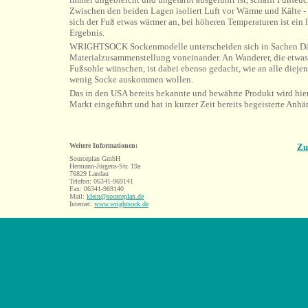
Zwischen den beiden Lagen isoliert Luft vor Wärme und Kälte - b
sich der Fuß etwas wärmer an, bei höheren Temperaturen ist ein 
Ergebnis.
WRIGHTSOCK Sockenmodelle unterscheiden sich in Sachen D
Materialzusammenstellung voneinander. An Wanderer, die etwas
Fußsohle wünschen, ist dabei ebenso gedacht, wie an alle diejen
wenig Socke auskommen wollen.
Das in den USA bereits bekannte und bewährte Produkt wird hie
Markt eingeführt und hat in kurzer Zeit bereits begeisterte Anh
Weitere Informationen:
Zu
Sourceplan GmbH
Hermann-Jürgens-Str. 19a
76829 Landau
Telefon: 06341-969141
Fax: 06341-969140
Mail:
klein@sourceplan.de
Internet:
www.wrightsock.de