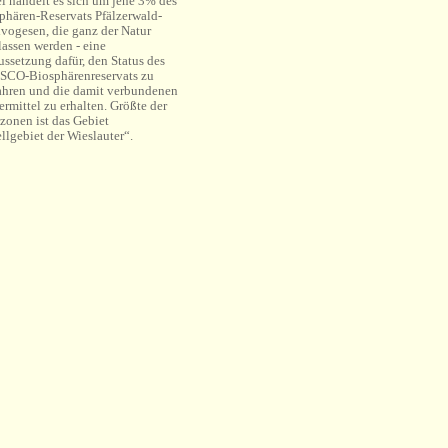
i handelt es sich um jene 3% des
phären-Reservats Pfälzerwald-
vogesen, die ganz der Natur
lassen werden - eine
ussetzung dafür, den Status des
CO-Biosphärenreservats zu
hren und die damit verbundenen
ermittel zu erhalten. Größte der
zonen ist das Gebiet
llgebiet der Wieslauter“.