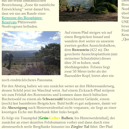
Dabe
mit der etwas umständlichen
Bios
Bezeichnung „Zone für natürliche
Nord
Entwicklung“ weist darauf hin,
über
dass wir uns am Rande einer
Vora
Kernzone des Biosphären-
UNES
Reservats
Pfälzerwald-
bewa
Nordvogesen befinden.
Förd
Auf einem Pfad steigen wir auf
Kern
einen Bergrücken hinauf und
„Que
wandern dort weiter zu unserem
zweiten großen Aussichtsbalkon,
dem
Rotenstein
(422 m). Die
gesicherte Aussichtsplattform (mit
steinerner Schutzhütte) dieses
über 20 m hohen, stark
überhängenden Felsens liegt
zwar 50 Meter tiefer als der
Bauwalder Kopf, bietet aber ein
noch eindrücklicheres Panorama.
Für den Abstieg halten wir uns zunächst weiter an den Höhenwanderweg,
dessen Schild jetzt ins Waschtal weist. Auf einem Zickzack-Pfad stolpern
wir zum Felsfuß des Rotensteins und kommen dann durch hübschen
Buchenwald zu einem als
Schwarzsuhl
bezeichneten Gelände, einem
(noch) fast baumfreien Bergrücken. Bald heißt es gut aufpassen, damit wir
die
Abzweigung
nach Hinterweidenthal nicht verpassen; sie liegt an einer
knorrigen Eiche mit Ruhebank führt links bergab.
Es folgt ein Traumpfad [
Grün
-
Gelber
Balken
, bis Hinterweidenthal], der
zunächst an einer skurrilen Felsformation vorbei und dann durch eine
abenteuerlich steile Bergflanke hinunter ins
Ziegler Tal
führt. Der Pfad