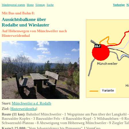
Wanderportal starten
Home
Sitemap
Suche
Vorherige
N
Mit Bus und Bahn 8:
Aussichtsbalkone über
Rodalbe und Wieslauter
Auf Höhenwegen von Münchweiler nach
Hinterweidenthal
Start:
Münchweiler a.d. Rodalb
Ziel:
Hinterweidentha
l
Route (11 km):
Bahnhof Münchweiler - 1 Wegspinne am Pass über der Langkehl -
Bauwalder Kopfes - 3 Bauwalder Fels - 4 Bauwalder Kopf - 5 Wildsaufelsen - 6 Rot
Schwarzsuhl-Plateau - 8 Abzweigung vom Höhenweg Münchweiler - 9 Ziegler Tal
Karte
1:25.000:
"Vom Johanniskreuz bis Pirmasens", LVermGeo