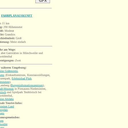
FAHRPLANAUSKUNFT
:
11
km
eg:
290 Höhenmeter
iß:
Moderat
cht:
Grandios
chiedenheit:
Groß
tierung:
Meist einfach
hr am Wege:
 aber Gaststätten in Münchweiler und
weidenthal
esteigungen:
Zwei
r nä
heren Umgebung:
ine Gräfenstein
,
sens
(Einkaufszentrum, Kunstausstellungen,
turenpark,
Erlebnisbad Plub
,
hmuseum
),
Lemberg (
Burgeninformationszentrum
)
,
all-Museum
in Pirmasens-Niedersimten,
stisch
und Spielpark Teufelstisch bei
weidenthal,
uine Altdahn
ale Tourist-Infos:
steiner Land
stpfalz
sens
smusgemeinden:
ben
weiler
sens