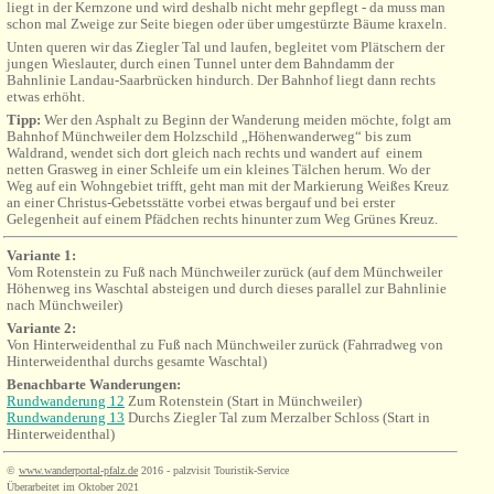
liegt in der Kernzone und wird deshalb nicht mehr gepflegt - da muss man
schon mal Zweige zur Seite biegen oder über umgestürzte Bäume kraxeln.
Unten queren wir das Ziegler Tal und laufen, begleitet vom Plätschern der
jungen Wieslauter, durch einen Tunnel unter dem Bahndamm der
Bahnlinie Landau-Saarbrücken hindurch. Der Bahnhof liegt dann rechts
etwas erhöht.
Tipp:
Wer den Asphalt zu Beginn der Wanderung meiden möchte, folgt am
Bahnhof Münchweiler dem Holzschild „Höhenwanderweg“ bis zum
Waldrand, wendet sich dort gleich nach rechts und wandert auf einem
netten Grasweg in einer Schleife um ein kleines Tälchen herum. Wo der
Weg auf ein Wohngebiet trifft, geht man mit der Markierung Weißes Kreuz
an einer Christus-Gebetsstätte vorbei etwas bergauf und bei erster
Gelegenheit auf einem Pfädchen rechts hinunter zum Weg Grünes Kreuz.
Variante 1:
Vom Rotenstein zu Fuß nach Münchweiler zurück (auf dem Münchweiler
Höhenweg ins Waschtal absteigen und durch dieses parallel zur Bahnlinie
nach Münchweiler)
Variante 2:
Von Hinterweidenthal zu Fuß nach Münchweiler zurück (Fahrradweg von
Hinterweidenthal durchs gesamte Waschtal)
Benachbarte Wanderungen:
Rundwanderung 12
Zum Rotenstein (Start in Münchweiler)
Rundwanderung 13
Durchs Ziegler Tal zum Merzalber Schloss (Start in
Hinterweidenthal
)
©
www.wanderportal-pfalz.de
2016 - palzvisit Touristik-Service
Überarbeitet im Oktober 2021