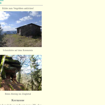
en
Bilder
zum
Vergrößern anklicken!
Schutzhütte auf dem Rotenstein
Beim Abstieg ins Zieglertal
Kernzone