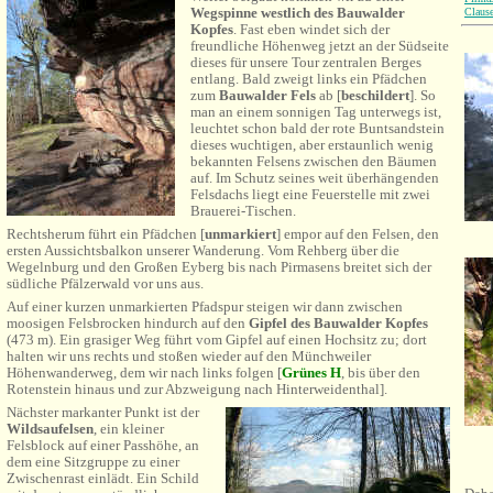
Wegspinne westlich des Bauwalder
Claus
Kopfes
. Fast eben windet sich der
freundliche Höhenweg jetzt an der Südseite
dieses für unsere Tour zentralen Berges
entlang. Bald zweigt links ein Pfädchen
zum
Bauwalder Fels
ab [
beschildert
]. So
man an einem sonnigen Tag unterwegs ist,
leuchtet schon bald der rote Buntsandstein
dieses wuchtigen, aber erstaunlich wenig
bekannten Felsens zwischen den Bäumen
auf. Im Schutz seines weit überhängenden
Felsdachs liegt eine Feuerstelle mit zwei
Brauerei-Tischen.
Rechtsherum führt ein Pfädchen [
unmarkiert
] empor auf den Felsen, den
ersten Aussichtsbalkon unserer Wanderung. Vom Rehberg über die
Wegelnburg und den Großen Eyberg bis nach Pirmasens breitet sich der
südliche Pfälzerwald vor uns aus.
Auf einer kurzen unmarkierten Pfadspur steigen wir dann zwischen
moosigen Felsbrocken hindurch auf den
Gipfel des Bauwalder Kopfes
(
473 m). Ein grasiger Weg führt vom Gipfel auf einen Hochsitz zu; dort
halten wir uns rechts und stoßen wieder auf den Münchweiler
Höhenwanderweg, dem wir nach links folgen [
Grünes H
, bis über den
Rotenstein hinaus und zur Abzweigung nach Hinterweidenthal].
Nächster markanter Punkt ist der
Wildsaufelsen
, ein kleiner
Felsblock auf einer Passhöhe, an
dem eine Sitzgruppe zu einer
Zwischenrast einlädt. Ein Schild