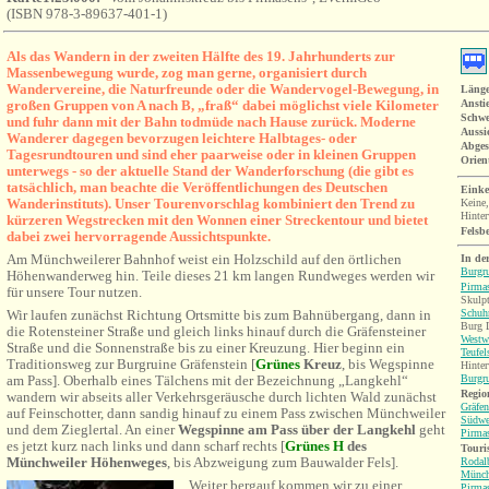
(ISBN 978-3-89637-401-1)
Als das Wandern in der zweiten Hälfte des 19. Jahrhunderts zur
Massenbewegung wurde, zog man gerne, organisiert durch
Wandervereine, die Naturfreunde oder die Wandervogel-Bewegung, in
Länge
großen Gruppen von A nach B, „fraß“ dabei möglichst viele Kilometer
Ansti
Schwe
und fuhr dann mit der Bahn todmüde nach Hause zurück. Moderne
Aussi
Wanderer dagegen bevorzugen leichtere Halbtages- oder
Abges
Tagesrundtouren und sind eher paarweise oder in kleinen Gruppen
Orien
unterwegs - so der aktuelle Stand der Wanderforschung (die gibt es
tatsächlich, man beachte die Veröffentlichungen des Deutschen
Einke
Wanderinstituts). Unser Tourenvorschlag kombiniert den Trend zu
Keine,
Hinter
kürzeren Wegstrecken mit den Wonnen einer Streckentour und bietet
Felsb
dabei zwei hervorragende Aussichtspunkte.
Am Münchweilerer Bahnhof weist ein Holzschild auf den örtlichen
In de
Burgru
Höhenwanderweg hin. Teile dieses 21 km langen Rundweges werden wir
Pirma
für unsere Tour nutzen.
Skulp
Schu
Wir laufen zunächst Richtung Ortsmitte bis zum Bahnübergang, dann in
Burg 
die Rotensteiner Straße und gleich links hinauf durch die Gräfensteiner
Westw
Straße und die Sonnenstraße bis zu einer Kreuzung. Hier beginn ein
Teufel
Traditionsweg
zur Burgruine Gräfenstein
[
Grünes
Kreuz
, bis Wegspinne
Hinter
Burgr
am Pass
]. Oberhalb eines Tälchens mit der Bezeichnung „Langkehl“
Region
wandern wir abseits aller Verkehrsgeräusche durch lichten Wald zunächst
Gräfen
auf Feinschotter, dann sandig hinauf zu einem Pass zwischen Münchweiler
Südwe
und dem Zieglertal. An einer
Wegspinne
am Pass über der Langkeh
l
geht
Pirma
es jetzt kurz nach links und dann scharf rechts [
Grünes H
des
Touri
Münchweiler Höhenweges
, bis Abzweigung zum Bauwalder Fels].
Rodal
Münch
Weiter bergauf kommen wir zu einer
Pirma