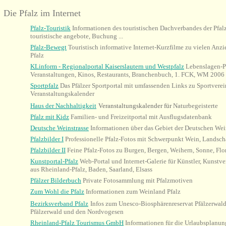
Die Pfalz im Internet
Pfalz-Touristik
Informationen des touristischen Dachverbandes der Pfalz:
touristische angebote, Buchung ...
Pfalz-Bewegt
Touristisch informative Internet-Kurzfilme zu vielen Anz
Pfalz
KLinform - Regionalportal Kaiserslautern und Westpfalz
Lebenslagen-Po
Veranstaltungen, Kinos, Restaurants, Branchenbuch, 1. FCK, WM 2006
Sportpfalz
Das Pfälzer Sportportal mit umfassenden Links zu Sportverein
Veranstaltungskalender
Haus der Nachhaltigkeit
Veranstaltungskalender
für
Naturbegeisterte
Pfalz mit Kidz
Familien- und Freizeitportal mit Ausflugsdatenbank
Deutsche Weinstrasse
Informationen über das Gebiet der Deutschen Wei
Pfalzbilder I
Professionelle Pfalz-Fotos mit Schwerpunkt Wein, Landscha
Pfalzbilder II
Feine Pfalz-Fotos zu Burgen, Bergen, Weihern, Sonne, Flo
Kunstportal-Pfalz
Web-Portal und Internet-Galerie für Künstler, Kunstver
aus Rheinland-Pfalz, Baden, Saarland, Elsass
Pfälzer Bilderbuch
Private Fotosammlung mit Pfalzmotiven
Zum Wohl die Pfalz
Informationen zum Weinland Pfalz
Bezirksverband Pfalz
Infos zum
Unesco-Biosphärenreservat Pfälzerwal
Pfälzerwald und den Nordvogesen
Rheinland-Pfalz Tourismus GmbH
Informationen für die Urlaubsplanung