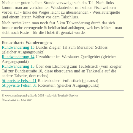
Nach einer guten halben Stunde verzweigt sich das Tal. Nach links
kommt man am verträumten Wieslauterhof mit seinen Fischweihern
vorbei zur - links des Weges leicht zu übersehenden - Wieslauterquelle
und einem letzten Weiher vor dem Talschluss.
Nach rechts kann man noch fast 5 km Talwanderung durch das sich
immer mehr verengende Scheidbachtal anhängen, welches früher - man
sieht noch Reste - für die Holztrift genutzt wurde.
Benachbarte Wanderungen
:
Rundwanderung 13
Durchs
Ziegler Tal zum Merzalber Schloss
(gleicher Ausgangspunkt)
Rundwanderung 14
Urwaldtour im Wieslauter-Quellgebiet (gleicher
Ausgangspunkt)
Rundwanderung 15
Über den Etschberg zum Teufelstisch
(vom
Ziegler
Tal zur Bundesstraße 10, diese überqueren und an Tankstelle auf die
andere Talseite, dort rechts)
Stippvisite Felsen 11
Kaltenbacher Teufelstisch (genauso)
Stippvisite Felsen 31
Rotenstein (gleicher Ausgangspunkt)
©
www.wanderportal-pfalz.de
2005 - palzvisit Touristik-Service
Überarbeitet im Mai 2021