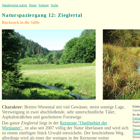
Wanderportal starten
Home
Sitemap
Suche
Naturspaziergang 12: Zieglertal
Ruckzuck in die Stille
Charakter:
Breites Wiesental mit viel Gewässer, meist sonnige Lage,
Eink
Gasts
Verzweigung in zwei abschließende, sehr unterschiedliche Täler;
In d
Asphaltsträßchen und geschotterte Forstwege.
Felsl
Badew
Das ganze Zieglertal liegt in der
Kernzone "Quellgebiet der
Neuda
Wieslauter"
, ist also seit 2007 völlig der Natur überlassen und wird sich
Wasga
zu einem zünftigen Stück Urwald entwickeln. Der beschriebene Weg
Teufel
Hinte
allerdings wird als einer der wenigen in der Kernzone weiter