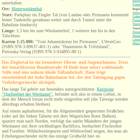
Burgr
unterhalten.
Schu
Ort:
Hinterweidenthal
Regio
Südwe
Sta
rt:
Parkplatz im Ziegler Tal (von Landau oder Pirmasens kommend
Gräfe
hinter Tankstelle geradeaus weiter und durch Tunnel unter der
Pirma
Touri
Bahnlinie hindurch)
Tour
Länge:
3,3 km bis zum Wieslauterhof, 1 weiterer km bis in den
Hinte
Talschluss
Merza
Leim
Karten 1:25.000:
"V
om Johanniskreuz bis Pirmasens"
, LVermGeo
Münch
(
ISBN 978-3-89637-401-1) oder "Hauenstein & Trifelsland",
Pietruska
-Verlag (ISBN 978-3-934895-88-1)
Das Zieglertal ist ein besonderer Ohren- und Augenschmaus: Trotz
der benachbarten Bundesstraße 10 finde man sofort wohltuende
Stille und eine nahezu ideale Tallandschaft. Dazu trägt
entscheidend der hohe Bahndamm bei, der den Taleingang gegen
Verkehrsgeräusche abriegelt.
Das lange Tal gehört zur besonders naturgeschützten
Kernzone
"Quellgebiet der Wieslauter"
, befindet sich also in einem Gebiet, in
dem der Mensch fortan nicht mehr eingreifen soll (die Talwege werden
allerdings erhalten bleiben).
Auf einem asphaltierten, für die Allgemeinheit gesperrtem Sträßchen
(oder auf der linken Talseite mit dem Wegzeichen Roter Balken)
spaziert man nach Norden, verfolgt das sanfte Mäandern der jungen
Wieslauter mit ihrer reichhaltigen Bachflora, beobachtet Fischreiher
und Forellen. Wildschweinspuren und Wildwechsel zeigen, das man als
Erholungssuchender nicht das einzige Großwild hier ist.