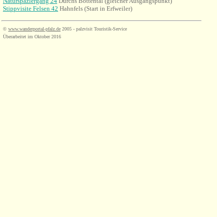
Naturspaziergang 24
Durchs Bottental
(gleicher Ausgangspunkt)
Stippvisite Felsen 42
Hahnfels (Start in Erfweiler)
©
www.wanderportal-pfalz.de
2005 - palzvisit Touristik-Service
Überarbeitet im Oktober 2016