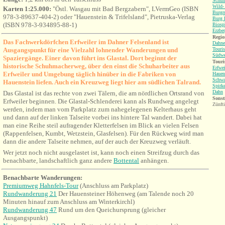
Schuh
Wild-
Karten 1:25.000:
"Östl. Wasgau mit Bad Bergzabern", LVermGeo (ISBN
Burgr
978-3-89637-404-2) oder "Hauenstein & Trifelsland", Pietruska-Verlag
Burg 
(ISBN 978-3-934895-88-1)
Biosp
Erzbe
Regio
Das Fachwerkdörfchen Erfweiler im Dahner Felsenland ist
Dahne
Ausgangspunkt für eine Vielzahl lohnender Wanderungen und
Touri
Südwe
Spaziergänge. Einer davon führt ins Glastal. Dort beginnt der
Touri
historische Schuhmacherweg, über den einst die Schuharbeiter aus
Erfwei
Erfweiler und Umgebung täglich hinüber in die Fabriken von
Hauen
Schw
Hauenstein liefen. Auch ein Kreuzweg liegt hier am südlichen Talrand.
Spirk
Dahn
Das Glastal ist das rechte von zwei Tälern, die am nördlichen Ortsrand von
Sonst
Erfweiler beginnen. Die Glastal-Schlenderei kann als Rundweg angelegt
Zünft
werden, indem man vom Parkplatz zum nahegelegenen Kelterhaus geht
und dann auf der linken Talseite vorbei ins hintere Tal wandert. Dabei hat
man eine Reihe steil aufragender Kletterfelsen im Blick an vielen Felsen
(Rappenfelsen, Kumbt, Wetzstein, Glasfelsen). Für den Rückweg wird man
dann die andere Talseite nehmen, auf der auch der Kreuzweg verläuft.
Wer jetzt noch nicht ausgelastet ist, kann noch einen Streifzug durch das
benachbarte, landschaftlich ganz andere
Bottental
anhängen.
Benachbarte Wanderungen:
Premiumweg Hahnfels-Tour
(Anschluss am Parkplatz)
Rundwanderung 21
Der Hauensteiner Höhenweg (am Talende noch 20
Minuten hinauf zum Anschluss am Winterkirchl)
Rundwanderung 47
Rund um den Queichursprung (gleicher
Ausgangspunkt)