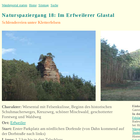
Wanderportal starten
Home
Sitemap
Suche
Naturspaziergang 18: Im Erfweilerer Glastal
Schlendereien unter Kletterfelsen
Charakter:
Wiesental mit Felsenkulisse, Beginn des historischen
Einke
Gastst
Schuhmacherweges, Kreuzweg, schöner Mischwald; geschotterter
In de
Forstweg und Waldweg
Felsl
Badew
Ort:
Erfweiler
bei H
Start:
Erster Parkplatz am nördlichen Dorfende (von Dahn kommend auf
Wasga
Teufel
der Dorfstraße nach links)
Hinte
Länge:
1,2 km bis in den Talschluss