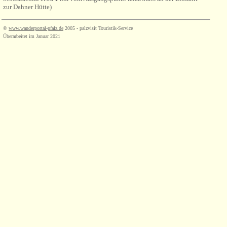
zur Dahner Hütte)
©
www.wanderportal-pfalz.de
2005 - palzvisit Touristik-Service
Überarbeitet im Januar 2021