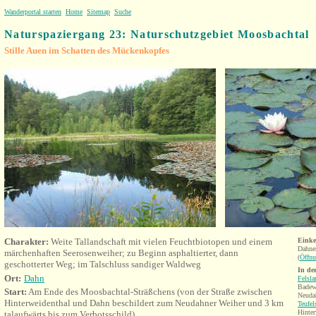
Wanderportal starten
Home
Sitemap
Suche
Naturspaziergang 23: Naturschutzgebiet Moosbachtal
Stille Auen im Schatten des Mückenkopfes
Charakter:
Weite Tallandschaft mit vielen Feuchtbiotopen und einem
Einke
Dahne
märchenhaften Seerosenweiher; zu Beginn asphaltierter, dann
(
Öffnu
geschotterter Weg; im Talschluss sandiger Waldweg
In de
Ort:
Dahn
Felsl
Badew
Start:
Am Ende des Moosbachtal-Sträßchens (von der Straße zwischen
Neuda
Hinterweidenthal und Dahn beschildert zum Neudahner Weiher und 3 km
Teufel
Hinter
talaufwärts bis zum Verbotsschild
)