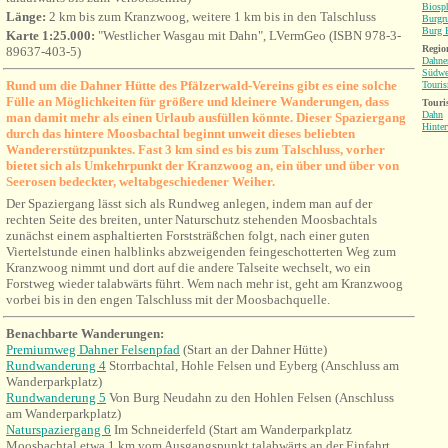
Biosp
Länge:
2 km bis zum Kranzwoog, weitere 1 km bis in den Talschluss
Burgr
Burg B
Karte 1:25.000:
"Westlicher Wasgau mit Dahn", LVermGeo (ISBN 978-3-
Region
89637-403-5)
Dahne
Südwe
Rund um die Dahner Hütte des Pfälzerwald-Vereins gibt es eine solche
Touri
Fülle an Möglichkeiten für größere und kleinere Wanderungen, dass
Touri
Dahn
man damit mehr als einen Urlaub ausfüllen könnte. Dieser Spaziergang
Hinter
durch das hintere Moosbachtal beginnt unweit dieses beliebten
Wandererstützpunktes. Fast 3 km sind es bis zum Talschluss, vorher
bietet sich als Umkehrpunkt der Kranzwoog an, ein über und über von
Seerosen bedeckter, weltabgeschiedener Weiher.
Der Spaziergang lässt sich als Rundweg anlegen, indem man auf der
rechten Seite des breiten, unter Naturschutz stehenden Moosbachtals
zunächst einem asphaltierten Forststräßchen folgt, nach einer guten
Viertelstunde einen halblinks abzweigenden feingeschotterten Weg zum
Kranzwoog nimmt und dort auf die andere Talseite wechselt, wo ein
Forstweg wieder talabwärts führt. Wem nach mehr ist, geht am Kranzwoog
vorbei bis in den engen Talschluss mit der Moosbachquelle.
Benachbarte Wanderungen:
Premiumweg Dahner Felsenpfad
(Start an der Dahner Hütte)
Rundwanderung 4
Storrbachtal, Hohle Felsen und Eyberg (Anschluss am
Wanderparkplatz)
Rundwanderung 5
Von Burg Neudahn zu den Hohlen Felsen
(Anschluss
am Wanderparkplatz)
Naturspaziergang 6
Im Schneiderfeld (Start am Wanderparkplatz
Moosbachtal etwa 1 km vom Ausgangspunkt talabwärts an der Einfahrt