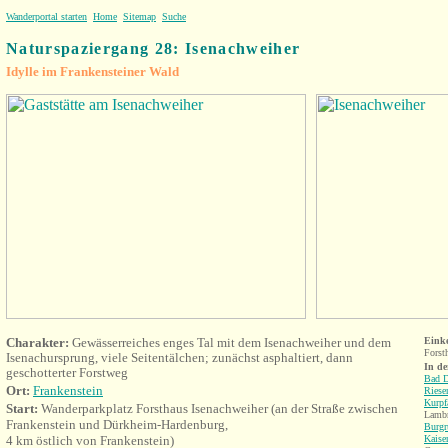
Wanderportal starten
Home
Sitemap
Suche
Naturspaziergang 28: Isenachweiher
Idylle im Frankensteiner Wald
Charakter:
Gewässerreiches enges Tal mit dem Isenachweiher und dem
Eink
Forst
Isenachursprung, viele Seitentälchen; zunächst asphaltiert, dann
In d
geschotterter Forstweg
Bad 
Ort:
Frankenstein
Riese
Kurpf
Start:
Wanderparkplatz Forsthaus Isenachweiher (an der Straße zwischen
Lambr
Frankenstein und Dürkheim-Hardenburg,
Burgr
4 km östlich von Frankenstein)
Kaiser