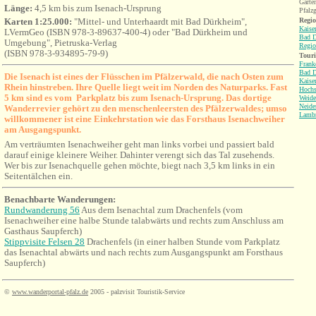
Garte
Länge:
4,5 km bis zum Isenach-Ursprung
Pfalzg
Karten 1:25.000:
"Mittel- und Unterhaardt mit Bad Dürkheim",
Regio
Kaise
LVermGeo (ISBN 978-3-89637-400-4) oder "Bad Dürkheim und
Bad 
Umgebung", Pietruska-Verlag
Regio
(ISBN 978-3-934895-79-9)
Tour
Frank
Bad 
Die Isenach ist eines der Flüsschen im Pfälzerwald, die nach Osten zum
Kaiser
Rhein hinstreben. Ihre Quelle liegt weit im Norden des Naturparks. Fast
Hochs
5 km sind es vom Parkplatz bis zum Isenach-Ursprung. Das dortige
Weide
Neide
Wanderrevier gehört zu den menschenleersten des Pfälzerwaldes; umso
Lambr
willkommener ist eine Einkehrstation wie das Forsthaus Isenachweiher
am Ausgangspunkt.
Am verträumten Isenachweiher geht man links vorbei und passiert bald
darauf einige kleinere Weiher. Dahinter verengt sich das Tal zusehends.
Wer bis zur Isenachquelle gehen möchte, biegt nach 3,5 km links in ein
Seitentälchen ein.
Benachbarte Wanderungen:
Rundwanderung 56
Aus dem Isenachtal zum Drachenfels (vom
Isenachweiher eine halbe Stunde talabwärts und rechts zum Anschluss am
Gasthaus Saupferch)
Stippvisite Felsen 28
Drachenfels (in einer halben Stunde vom Parkplatz
das Isenachtal abwärts und nach rechts zum Ausgangspunkt am Forsthaus
Saupferch)
©
www.wanderportal-pfalz.de
2005 - palzvisit Touristik-Service