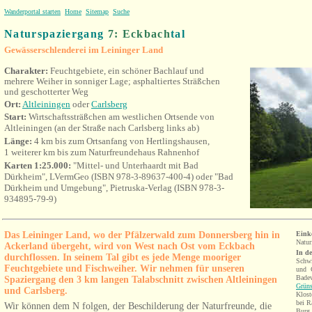
Wanderportal starten
Home
Sitemap
Suche
Naturspaziergang
7: Eckbach
tal
Gewässerschlenderei im Leininger Land
Charakter:
Feuchtgebiete, ein schöner Bachlauf und
mehrere Weiher in sonniger Lage; asphaltiertes Sträßchen
und geschotterter Weg
Ort:
Altleiningen
oder
Carlsberg
Start:
Wirtschaftssträßchen am westlichen Ortsende von
Altleiningen (an der Straße nach Carlsberg links ab)
Länge:
4 km bis zum Ortsanfang von Hertlingshausen,
1 weiterer km bis zum Naturfreundehaus Rahnenhof
Karten 1:25.000:
"Mittel- und Unterhaardt mit Bad
Dürkheim", LVermGeo (ISBN 978-3-89637-400-4) oder "Bad
Dürkheim und Umgebung", Pietruska-Verlag (ISBN 978-3-
934895-79-9)
Das Leininger Land, wo der Pfälzerwald zum Donnersberg hin in
Eink
Natur
Ackerland übergeht, wird von West nach Ost vom Eckbach
In d
durchflossen. In seinem Tal gibt es jede Menge mooriger
Schwi
Feuchtgebiete und Fischweiher. Wir nehmen für unseren
und G
Badew
Spaziergang den 3 km langen Talabschnitt zwischen Altleiningen
Grüns
und Carlsberg.
Klost
bei R
Wir können dem N folgen, der Beschilderung der Naturfreunde, die
Burg 