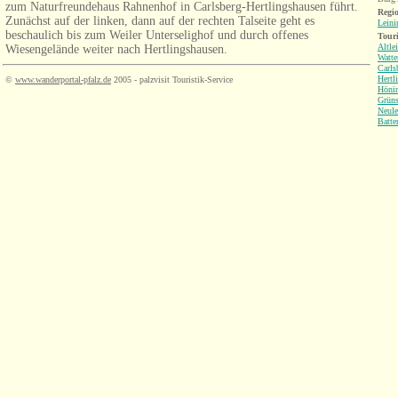
zum Naturfreundehaus Rahnenhof in Carlsberg-Hertlingshausen führt.
Regio
Zunächst auf der linken, dann auf der rechten Talseite geht es
Leini
beschaulich bis zum Weiler Unterselighof und durch offenes
Tour
Altle
Wiesengelände weiter nach Hertlingshausen.
Watt
Carls
Hertl
©
www.wanderportal-pfalz.de
2005 - palzvisit Touristik-Service
Höni
Grüns
Neule
Batte