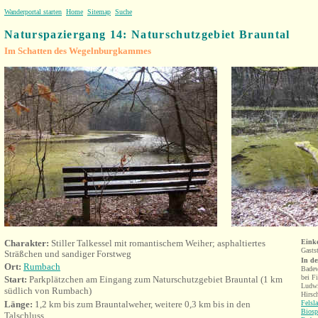
Wanderportal starten
Home
Sitemap
Suche
Naturspaziergang 14: Naturschutzgebiet Brauntal
Im Schatten des Wegelnburgkammes
Charakter:
Stiller Talkessel mit romantischem Weiher; asphaltiertes
Eink
Gasts
Sträßchen und sandiger Forstweg
In d
Ort:
Rumbach
Badew
bei F
Start:
Parkplätzchen am Eingang zum Naturschutzgebiet Brauntal (1 km
Ludwi
südlich von Rumbach)
Hirsc
Länge:
1,2 km bis zum Brauntalweher, weitere 0,3 km bis in den
Felsl
Biosp
Talschluss