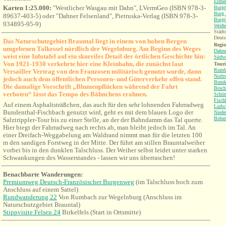
Erzbe
Karten 1:25.000:
"Westlicher Wasgau mit Dahn", LVermGeo (ISBN 978-3-
Burgr
Burg 
89637-403-5) oder "Dahner Felsenland", Pietruska-Verlag (ISBN 978-3-
Burgr
934895-95-9)
Weiße
Städt
Deuts
Das Naturschutzgebiet Brauntal liegt in einem von hohen Bergen
Regio
umgebenen Talkessel nördlich der Wegelnburg. Am Beginn des Weges
Dahne
weist eine Infotafel auf ein skurriles Detail der örtlichen Geschichte hin:
Südwe
Von 1921-1930 verkehrte hier eine Kleinbahn, die zunächst laut
Tour
Rumb
Versailler Vertrag von den Franzosen militärisch genutzt wurde, dann
Nothw
jedoch auch dem öffentlichen Personen- und Güterverkehr offen stand.
Bunde
Die
damalige Vorschrift „Blumenpflücken während der Fahrt
Bruch
verboten“ lässt das Tempo des Bähnchens erahnen.
Schö
Fisch
Auf einem Asphaltsträßchen, das auch für den sehr lohnenden Fahrradweg
Ludwi
Bundenthal-Fischbach genutzt wird, geht es mit dem blauen Logo der
Niede
Boben
Salztrippler-Tour bis zu einer Stelle, an der der Bahndamm das Tal querte.
Hier biegt der Fahrradweg nach rechts ab, man bleibt jedoch im Tal. An
einer Dreifach-Weggabelung am Waldrand nimmt man für die letzten 100
m den sandigen Forstweg in der Mitte. Der führt am
stillen Brauntalweiher
vorbei bis in den dunklen Talschluss. Der Weiher selbst leidet unter starken
Schwankungen des Wasserstandes - lassen wir uns überraschen!
Benachbarte Wanderungen:
Premiumweg Deutsch-Französischer Burgenweg
(im Talschluss hoch zum
Anschluss auf einem Sattel)
Rundwanderung 22
Von Rumbach
zur Wegelnburg (Anschluss im
Naturschutzgebiet Brauntal)
Stippvisite Felsen 24
Birkelfels (Start in Ortsmitte)