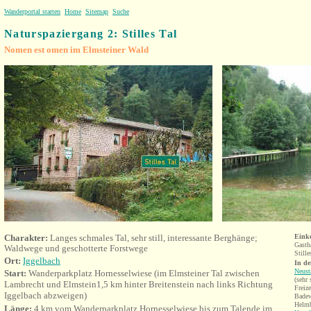
Wanderportal starten
Home
Sitemap
Suche
Naturspaziergang 2: Stilles Tal
Nomen est omen im Elmsteiner Wald
Charakter:
Langes schmales Tal, sehr still, interessante Berghänge;
Eink
Gasth
Waldwege und geschotterte Forstwege
Stille
Ort:
Iggelbach
In d
Neust
Start:
Wanderparkplatz Hornesselwiese (im Elmsteiner Tal zwischen
(sehr
Lambrecht und Elmstein1,5 km hinter Breitenstein nach links Richtung
Freiz
Iggelbach abzweigen)
Badew
Helmb
Länge:
4 km vom Wanderparkplatz Hornesselwiese bis zum Talende im