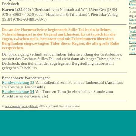
Kurpf
Dachsloch
Johan
Motorr
Karten 1:25.000:
"Oberhaardt von Neustadt a.d.W.", LVermGeo (ISBN
in Jo
978-3-89637-402-8) oder "Hauenstein & Trifelsland", Pietruska-Verlag
Regio
(ISBN 978-3-934895-88-1)
Regio
Zentr
Tour
Das an der Hornesselwiese beginnende Stille Tal ist ein beliebtes
Iggel
Naherholungsziel in der Gegend um Elmstein. Es ist typisch für die
Elmst
engen, zwischen steile, bemooste und mit Felstrümmern übersäten
Johan
Tripp
Bergflanken eingezwängten Täler dieser Region, die alle große Ruhe
Lambr
versprechen.
Frank
Estha
Der Spaziergang verläuft auf der linken Talseite entlang des Grabsbaches,
passiert das Gasthaus Stilles Tal und zieht dann als langer Talweg bis ins
Dachsloch, den tief unter der abgelegenen Bergsiedlung Taubensuhl
gelegenen Talschluss.
Benachbarte Wanderungen:
Rundwanderung 33
Vom Eußerthal zum Forsthaus Taubensuhl (Anschluss
am
Forsthaus
Taubensuhl)
Rundwanderung 54
Von Turm zu Turm (
in einer halben Stunde zum
Anschluss an der Geiswiese
)
©
www.wanderportal-pfalz.de
2005 - palzvisit Touristik-Service