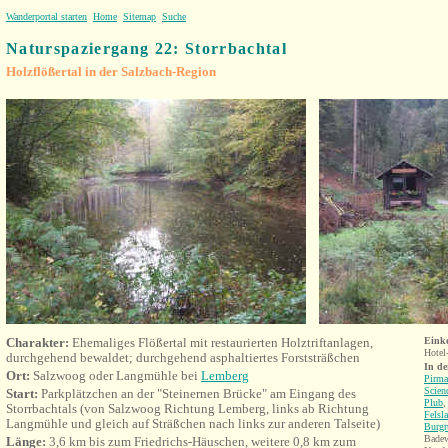
Wanderportal starten
Home
Sitemap
Suche
Naturspaziergang 22: Storrbachtal
Holzflößertal in der Salzbach-Region
Charakter:
Ehemaliges Flößertal mit restaurierten Holztriftanlagen,
Eink
Hotel
durchgehend bewaldet; durchgehend asphaltiertes Forststräßchen
In d
Ort:
Salzwoog oder Langmühle bei
Lemberg
Pirma
Scien
Start:
Parkplätzchen an der "Steinernen Brücke" am Eingang des
Plub
Storrbachtals (von Salzwoog Richtung Lemberg, links ab Richtung
Felsl
Langmühle und gleich auf Sträßchen nach links zur anderen Talseite)
Burgr
Badew
Länge:
3,6 km bis zum
Friedrichs-Häuschen, weitere 0,8 km
zum