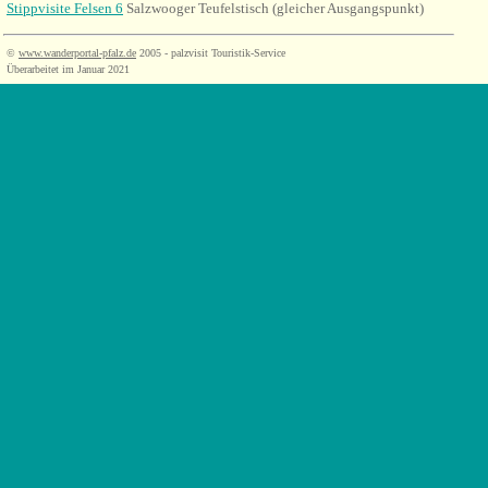
Stippvisite Felsen 6
Salzwooger Teufelstisch (gleicher Ausgangspunkt)
©
www.wanderportal-pfalz.de
2005 - palzvisit Touristik-Service
Überarbeitet im Januar 2021