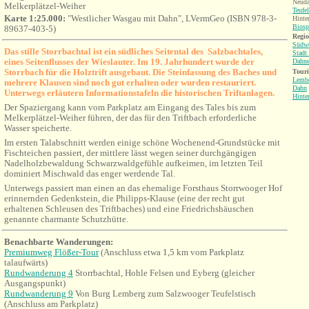
Neuda
Melkerplätzel-Weiher
Teufel
Karte 1:25.000:
"Westlicher Wasgau mit Dahn", LVermGeo (ISBN 978-3-
Hinte
Biosp
89637-403-5)
Regio
Südwe
Das stille Storrbachtal ist ein südliches Seitental des Salzbachtales,
Stadt
eines Seitenflusses der Wieslauter
. Im 19. Jahrhundert wurde der
Dahne
Storrbach für die Holztrift ausgebaut. Die Steinfassung des Baches und
Tour
Lemb
mehrere Klausen sind noch gut erhalten oder wurden restauriert.
Dahn
Unterwegs erläutern Informationstafeln die historischen Triftanlagen.
Hinte
Der Spaziergang kann vom Parkplatz am Eingang des Tales bis zum
Melkerplätzel-Weiher führen, der das für den Triftbach erforderliche
Wasser speicherte.
Im ersten Talabschnitt werden einige schöne Wochenend-Grundstücke mit
Fischteichen passiert, der mittlere lässt wegen seiner durchgängigen
Nadelholzbewaldung Schwarzwaldgefühle aufkeimen, im letzten Teil
dominiert Mischwald das enger werdende Tal.
Unterwegs passiert man einen an das ehemalige Forsthaus Storrwooger Hof
erinnernden Gedenkstein, die Philipps-Klause (eine der recht gut
erhaltenen Schleusen des Triftbaches) und eine Friedrichshäuschen
genannte charmante Schutzhütte.
Benachbarte Wanderungen:
Premiumweg Flößer-Tour
(Anschluss etwa 1,5 km vom Parkplatz
talaufwärts)
Rundwanderung 4
Storrbachtal, Hohle Felsen und Eyberg (gleicher
Ausgangspunkt)
Rundwanderung 9
Von Burg Lemberg zum Salzwooger Teufelstisch
(Anschluss am Parkplatz)