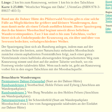
Biosp
Länge:
2 km bis zum Kranzwoog, weitere 1 km bis in den Talschluss
Burgr
Karte 1:25.000:
"Westlicher Wasgau mit Dahn", LVermGeo (ISBN 978-3-
Burg B
89637-403-5)
Region
Dahne
Südwe
Rund um die Dahner Hütte des Pfälzerwald-Vereins gibt es eine solche
Touri
Fülle an Möglichkeiten für größere und kleinere Wanderungen, dass
Touri
man damit mehr als einen Urlaub ausfüllen könnte. Dieser Spaziergang
Dahn
durch das hintere Moosbachtal beginnt unweit dieses beliebten
Hinter
Wandererstützpunktes. Fast 3 km sind es bis zum Talschluss, vorher
bietet sich als Umkehrpunkt der Kranzwoog an, ein über und über von
Seerosen bedeckter, weltabgeschiedener Weiher.
Der Spaziergang lässt sich als Rundweg anlegen, indem man auf der
rechten Seite des breiten, unter Naturschutz stehenden Moosbachtals
zunächst einem asphaltierten Forststräßchen folgt, nach einer guten
Viertelstunde einen halblinks abzweigenden feingeschotterten Weg zum
Kranzwoog nimmt und dort auf die andere Talseite wechselt, wo ein
Forstweg wieder talabwärts führt. Wem nach mehr ist, geht am Kranzwoog
vorbei bis in den engen Talschluss mit der Moosbachquelle.
Benachbarte Wanderungen:
Premiumweg Dahner Felsenpfad
(Start an der Dahner Hütte)
Rundwanderung 4
Storrbachtal, Hohle Felsen und Eyberg (Anschluss am
Wanderparkplatz)
Rundwanderung 5
Von Burg Neudahn zu den Hohlen Felsen
(Anschluss
am Wanderparkplatz)
Naturspaziergang 6
Im Schneiderfeld (Start am Wanderparkplatz
Moosbachtal etwa 1 km vom Ausgangspunkt talabwärts an der Einfahrt
zur Dahner Hütte)