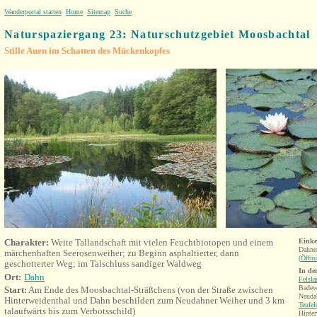
Wanderportal starten
Home
Sitemap
Suche
Naturspaziergang 23: Naturschutzgebiet Moosbachtal
Stille Auen im Schatten des Mückenkopfes
Charakter:
Weite Tallandschaft mit vielen Feuchtbiotopen und einem
Einke
Dahne
märchenhaften Seerosenweiher; zu Beginn asphaltierter, dann
(
Öffnu
geschotterter Weg; im Talschluss sandiger Waldweg
In de
Ort:
Dahn
Felsl
Badew
Start:
Am Ende des Moosbachtal-Sträßchens (von der Straße zwischen
Neuda
Hinterweidenthal und Dahn beschildert zum Neudahner Weiher und 3 km
Teufel
talaufwärts bis zum Verbotsschild
)
Hinter