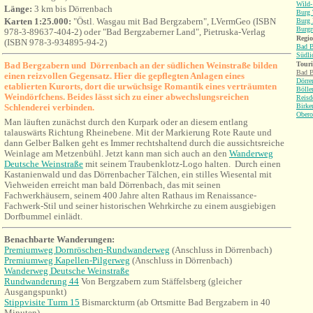
Wild-
Länge:
3 km bis Dörrenbach
Burg 
Karten 1:25.000:
"Östl. Wasgau mit Bad Bergzabern", LVermGeo (ISBN
Burg 
Burgr
978-3-89637-404-2) oder "Bad Bergzaberner Land", Pietruska-Verlag
Regio
(ISBN 978-3-934895-94-2)
Bad B
Südli
Bad Bergzabern und Dörrenbach an der südlichen Weinstraße bilden
Tour
Bad B
einen reizvollen Gegensatz. Hier die gepflegten Anlagen eines
Dörre
etablierten Kurorts, dort die urwüchsige Romantik eines verträumten
Bölle
Weindörfchens. Beides lässt sich zu einer abwechslungsreichen
Reisd
Schlenderei verbinden.
Birke
Obero
Man läuften zunächst durch den Kurpark oder an diesem entlang
talauswärts Richtung Rheinebene. Mit der Markierung Rote Raute und
dann Gelber Balken geht es Immer rechtshaltend durch die aussichtsreiche
Weinlage am Metzenbühl. Jetzt kann man sich auch an den
Wanderweg
Deutsche Weinstraße
mit seinem Traubenklotz-Logo halten. Durch einen
Kastanienwald und das Dörrenbacher Tälchen, ein stilles Wiesental mit
Viehweiden erreicht man bald Dörrenbach, das mit seinen
Fachwerkhäusern, seinem 400 Jahre alten Rathaus im Renaissance-
Fachwerk-Stil und seiner historischen Wehrkirche zu einem ausgiebigen
Dorfbummel einlädt.
Benachbarte Wanderungen:
Premiumweg Dornröschen-Rundwanderweg
(
Anschluss in Dörrenbach
)
Premiumweg Kapellen-Pilgerweg
(
Anschluss
in Dörrenbach)
Wanderweg Deutsche Weinstraße
Rundwanderung 44
Von Bergzabern zum Stäffelsberg (gleicher
Ausgangspunkt)
Stippvisite Turm 15
Bismarckturm (ab Ortsmitte Bad Bergzabern in 40
Minuten)