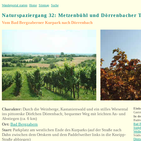
Wanderportal starten
Home
Sitemap
Suche
Naturspaziergang
32: Metzenbühl und Dörrenbacher 
Vom Bad Bergzaberner Kurpark nach Dörrenbach
Charakter:
Durch die Weinberge, Kastanienwald und ein stilles Wiesental
Eink
Gasts
ins pittoreske Dörfchen Dörrenbach; bequemer Weg mit leichten An- und
In d
Abstiegen (ca. 6 km)
Badew
Ort:
Bad Bergzabern
Bad B
Südpf
Start:
Parkplatz am westlichen Ende des Kurparks (auf der Straße nach
Weiße
Dahn zwischen dem Ortskern und dem Paddelweiher links in die Kneipp-
Städt
Straße abbiegen)
Deuts