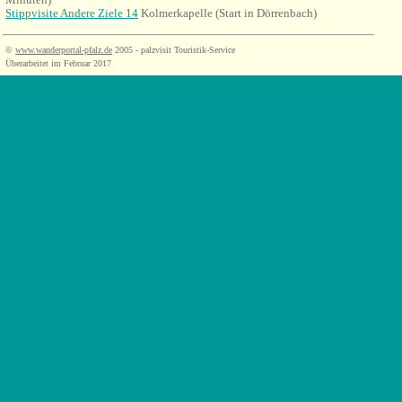
Stippvisite Andere Ziele 14
Kolmerkapelle (Start in Dörrenbach)
©
www.wanderportal-pfalz.de
2005 - palzvisit Touristik-Service
Überarbeitet im Februar 2017