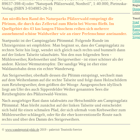
Frein
89637-398-4) oder "Naturpark Pfälzerwald, Nordteil", 1:40.000, Pietruska-
Regio
Verlag (ISBN 3-934985-26-3)
Donne
Leini
Am nördlichen Rand des Naturparks Pfälzerwald entspringt die
Tour
Stauf
Pfrimm, die durch das Zellertal zum Rhein bei Worms fließt. Im
Eisen
Quellgebiet des 43 km langen Flüsschens reihen sich mehrere
Rams
ausnehmend schöne Waldweiher wie an einer Perlenschnur aneinander.
Göllh
Sippe
Startpunkt ist der Campingplatz Pfrimmtal. Folgende Runde im
Uhrzeigersinn sei empfohlen: Man beginnt so, dass der Campingplatz zu
rechten Seite hin liegt, wendet sich gleich nach rechts und bummelt dann
auf der linken Talseite talaufwärts. Von den nun folgenden Seen -
Mühlenweiher, Krebsweiher und Steigerweiher - ist einer schöner als der
andere. Kleiner Wermutstropfen: Der sandige Weg ist eher eine
Waldautobahn denn ein echter Wanderweg.
Am Steigerweiher, oberhalb dessen die Pfrimm entspringt, wechselt man
auf dem Weiherdamm auf die rechte Talseite und folgt dann Holzschildern
zum Retzbergweiher, dem größten der Wooge. Ausgesprochen idyllisch
liegt am Ufer des auch Sippersfelder Weiher genannten Sees die
Retzberghütte des Pfälzerwald-Vereins.
Nach ausgiebiger Rast dann talabwärts zur Hetschmühle am Campingplatz
Pfrimmtal: Man bleibt zunächst auf der linken Talseite und entscheidet
sich bald für einen schmalen Pfad, der sich ufernah vom Krebsweiher zum
Mühlenweiher schlängelt, oder für die eher konventionelle Route nach
rechts und über den Damm des Steigerweihers.
©
www.wanderportal-pfalz.de
2019 - palzvisit Touristik-Service