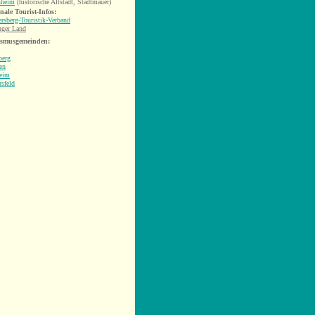
sheim
(historische Altstadt, Stadtmauer)
nale Tourist-Infos:
rsberg-Touristik-Verband
nger Land
ismusgemeinden:
berg
en
eim
rsfeld