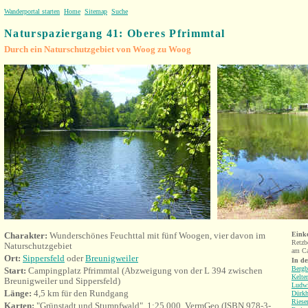
Wanderportal starten
Home
Sitemap
Suche
Naturspaziergang 41: Oberes
Pfrimmtal
Durch ein Naturschutzgebiet von Woog zu Woog
Charakter:
Wunderschönes Feuchttal mit fünf Woogen, vier davon im
Eink
Retzb
Naturschutzgebiet
am Ca
Ort:
Sippersfeld
oder
Breunigweiler
I
n de
Bergb
Start:
Campingplatz Pfrimmtal (Abzweigung von der L 394 zwischen
Kelte
Breunigweiler und Sippersfeld)
Ludw
Länge:
4,5 km für den Rundgang
Dürk
Riese
Karten:
"Grünstadt und Stumpfwald", 1:25.000, VermGeo (ISBN 978-3-