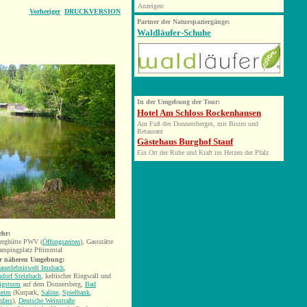
Anzeigen:
Vorheriger
DRUCKVERSION
Partner der Naturspaziergänge:
Waldläufer-Schuhe
In der Umgebung der Tour:
Hotel Am Schloss Rockenhausen
Am Fuß des Donnersberges, mit Bistro und
Retaurant
Gästehaus Burghof Stauf
Ein Ort der Ruhe und Kraft im Herzen der Pfalz
ehr:
erghütte PWV (
Öffungszeiten
), Gaststätte
mpingplatz Pfrimmtal
r näheren Umgebung:
auerlebniswelt Imsbach
,
ndorf Steinbach
, keltischer Ringwall und
igsturm
auf dem Donnersberg,
Bad
heim
(
Kurpark
,
Saline
,
Spielbank
,
nfass
),
Deutsche Weinstraße