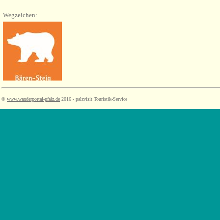
Wegzeichen:
©
www.wanderportal-pfalz.de
2016 - palzvisit Touristik-Service