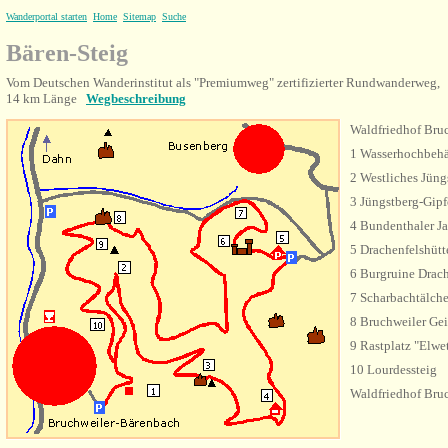
Wanderportal starten
Home
Sitemap
Suche
Bären-Steig
Vom Deutschen Wanderinstitut als "Premiumweg" zertifizierter Rundwanderweg,
14 km Länge
Wegbeschreibung
Waldfriedhof Bru
1 Wasserhochbehä
2 Westliches Jüng
3 Jüngstberg-Gipf
4 Bundenthaler J
5 Drachenfelshüt
6 Burgruine Drach
7 Scharbachtälch
8 Bruchweiler Gei
9 Rastplatz "Elwe
10 Lourdessteig
Waldfriedhof Bru