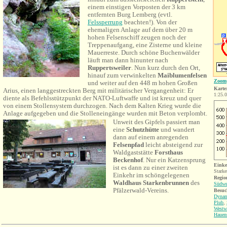
einem
einstigen Vorposten der 3 km
entfernten Burg Lemberg (evtl.
Felssperrung
beachten!). Von der
ehemaligen Anlage auf dem über 20 m
hohen Felsenschiff zeugen noch der
Treppenaufgang, eine Zisterne und kleine
Mauerreste.
Durch schöne Buchenwälder
läuft man dann hinunter nach
Ruppertsweiler
.
Nun kurz durch den Ort,
hinauf zum verwinkelten
Maiblumenfelsen
Zoom
und weiter auf den 448 m hohen Großen
Karte
Arius, einen langgestreckten Berg mit militärischer Vergangenheit: Er
1:25.
diente als Befehlsstützpunkt der NATO-Luftwaffe und ist
kreuz
und
quer
von einem Stollensystem durchzogen. Nach dem Kalten Krieg wurde die
Anlage aufgegeben und die Stolleneingänge wurden mit Beton verplombt.
Unweit des Gipfels passiert man
eine
Schutzhütte
und wandert
dann auf einem anregenden
Felsenpfad
leicht absteigend zur
Waldgaststätte
Forsthaus
Beckenhof
.
Nur ein Katzensprung
Einke
ist es dann zu einer zweiten
Stark
Einkehr im schöngelegenen
Region
Waldhaus Starkenbrunnen
des
Südwe
Pfälzerwald-Vereins.
Besuc
Dynam
Plub
,
Westw
Hauen