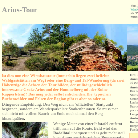
Vom
Arius-Tour
Wande
als 
zertifi
Ist dies nun eine Wirtshaustour (immerhin liegen
zwei beliebte
Ort:
R
Anrei
Wald
gaststätten am Weg) oder eine Berg- und Tal-Wanderung (da zwei
10 zwi
Höhenzüge die Achsen der Tour bilden, der militärgeschichtlich
Anrei
interessante Große Arius und der Hummelberg mit
der Ruine
Bus na
Ruppertstein)?
Das mag jeder selbst entscheiden. D
ie typischen
Start 
Buchenwälder und Felsen
der Region gibt es aber so oder so.
Starke
Lember
Dringende Empfehlung: Den Weg nicht am "offiziellen" Startpunkt
Start (
beginnen, sondern am Wanderparkplatz Starkenbrunnen. So muss man
platz 
sich nicht mit vollem Bauch am Ende noch einmal den Berg
Länge
.
hinaufquälen
Ansti
Route
Wenige Meter von einer Infotafel entfernt
Rupper
trifft man auf die Route. Bald wird das
Forst
Rodalbtal
überquert und es geht recht steil
hinauf
zum aussichtsreichen
Ruppertstein
,