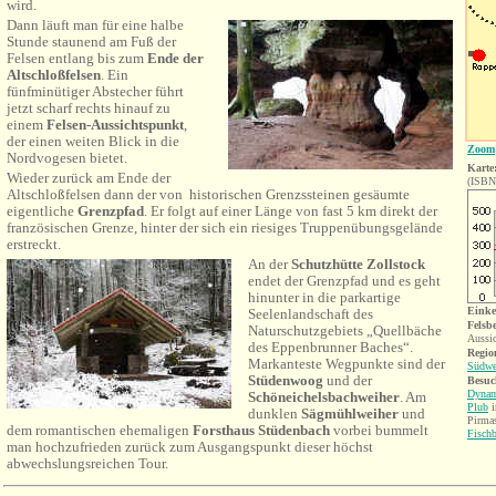
wird.
Dann läuft man
für eine halbe
Stunde staunend am Fuß der
Felsen
entlang bis zum
Ende der
Altschloßfelsen
. Ein
fünfminütiger Abstecher führt
jetzt scharf rechts hinauf zu
einem
Felsen-Aussichtspunkt
,
der einen weiten Blick in die
Zoom
Nordvogesen bietet.
Karte
Wieder zurück am Ende der
(ISBN
Altschloßfelsen dann der von historischen Grenzssteinen gesäumte
eigentliche
Grenzpfad
. Er folgt auf einer Länge von fast 5 km direkt der
französischen Grenze, hinter der sich ein riesiges Truppenübungsgelände
erstreckt.
An der
Schutzhütte Zollstock
endet der Grenzpfad und es geht
hinunter in die
parkartige
Eink
Seelenlandschaft
des
Felsb
Naturschutzgebiets
„Quellbäche
Aussi
des Eppenbrunner Baches“
.
Region
Markanteste Wegpunkte sind der
Südwe
Stüdenwoog
und der
Besuc
Dynam
Schöneichelsbachweiher
. Am
Plub
i
dunklen
Sägmühlweiher
und
Pirma
dem romantischen ehemaligen
Forsthaus Stüdenbach
vorbei bummelt
Fisch
man hochzufrieden zurück zum Ausgangspunkt dieser höchst
abwechslungsreichen Tour.