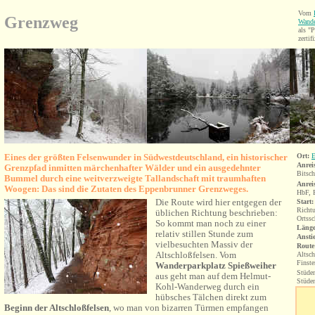
Vom
Grenzweg
Wande
als 
zertifi
Eines der größten Felsenwunder in Südwestdeutschland
, ein historischer
Ort:
E
Anrei
Grenzpfad inmitten märchenhafter Wälder und ein ausgedehnter
Bitsch
Bummel durch eine weitverzweigte Tallandschaft mit traumhaften
Anrei
Woogen: Das sind die Zutaten des Eppenbrunner Grenzweges.
HbF, 
Die Route wird hier entgegen der
Start:
Richt
üblichen Richtung beschrieben:
Ortssc
So kommt man noch zu einer
Länge
relativ stillen Stunde zum
Ansti
vielbesuchten Massiv der
Route
Altschloßfelsen. Vom
Altsch
Finste
Wanderparkplatz Spießweiher
Stüd
aus geht man auf dem Helmut-
Stüde
Kohl-Wanderweg durch ein
hübsches Tälchen direkt zum
Beginn der Altschloßfelsen
, wo man von bizarren Türmen empfangen