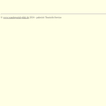
©
www.wanderportal-pfalz.de
2014 - palzvisit Touristik-Service