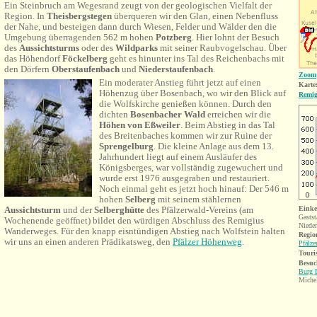
Ein Steinbruch am Wegesrand zeugt von der geologischen Vielfalt der
Region. In
Theisbergstegen
überqueren wir den Glan, einen Nebenfluss
der Nahe, und besteigen dann durch Wiesen, Felder und Wälder den die
Umgebung überragenden 562 m hohen
Potzberg
. Hier lohnt der Besuch
des
Aussichtsturms
oder des
Wildparks
mit seiner Raubvogelschau. Über
das Höhendorf
Föckelberg
geht es hinunter ins Tal des Reichenbachs mit
den Dörfern
Oberstaufenbach
und
Niederstaufenbach
.
Zoom
Ein moderater Anstieg führt jetzt auf einen
Karte
Höhenzug über Bosenbach, wo wir den Blick auf
Remig
die Wolfskirche genießen können. Durch den
dichten
Bosenbacher Wald
erreichen wir die
Höhen von Eßweiler
. Beim Abstieg in das Tal
des Breitenbaches kommen wir zur Ruine der
Sprengelburg
. Die kleine Anlage aus dem 13.
Jahrhundert liegt auf einem Ausläufer des
Königsberges, war vollständig zugewuchert und
wurde erst 1976 ausgegraben und restauriert.
Noch einmal geht es jetzt hoch hinauf: Der 546 m
hohen
Selberg
mit seinem stählernen
Aussichtsturm
und der
Selberghütte
des Pfälzerwald-Vereins (am
Einke
Gastst
Wochenende geöffnet) bildet den würdigen Abschluss des Remigius
Nieder
Wanderweges. Für den knapp eisntündigen Abstieg nach Wolfstein halten
Regio
wir uns an einen anderen Prädikatsweg, den
Pfälzer Höhenweg
.
Pfälze
Touri
Besuc
Burg 
Miche