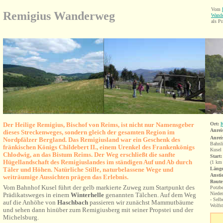
Vom
Remigius Wanderweg
Wande
als Pr
Der Heilige Remigius, Bischof von Reims, ist nicht nur Namensgeber
Ort:
K
Anrei
dieses Streckenweges, sondern gleich der gesamten Region im
Anrei
Nordpfälzer Bergland. Das Remigiusland war ein Geschenk des
Bahnli
fränkischen Königs Childebert II., einem Urenkel des Frankenkönigs
Kusel
Chlodwig, an das Bistum
Reims. Der Weg erschließt die sanfte
Start:
Hügellandschaft des Remigiuslandes im ständigen Auf und Ab durch
(1 km
Täler und Höhen.
Natürliche Stille, naturbelassene Wege und
Länge
Ansti
weiträumige Aussichten prägen das Erlebnis.
Route
Vom Bahnhof Kusel führt der gelb markierte Zuweg zum Startpunkt des
Potzbe
Nieder
Prädikatsweges in einem
Winterhelle
genannten Tälchen. Auf dem Weg
- Selb
auf die Anhöhe von
Haschbach
passieren wir zunächst Mammutbäume
Wolfst
und sehen dann hinüber zum Remigiusberg mit seiner Propstei und der
Michelsburg.