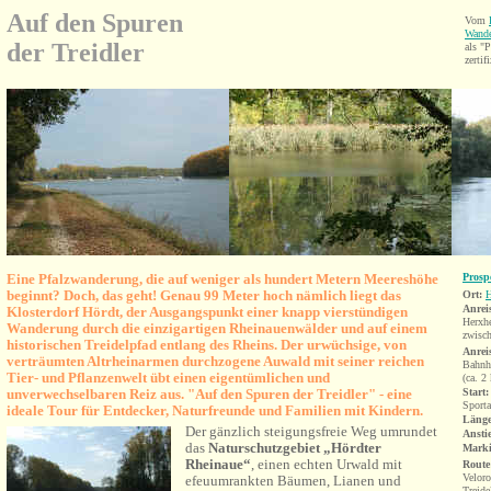
Auf den Spuren
Vom
Wande
der Treidler
als 
zertifi
Eine Pfalzwanderung, die auf weniger als hundert Metern Meereshöhe
Prosp
beginnt? Doch, das geht! Genau 99 Meter hoch nämlich liegt das
Ort:
H
Anrei
Klosterdorf Hördt, der Ausgangspunkt einer knapp vierstündigen
Herxh
Wanderung durch die einzigartigen Rheinauenwälder und auf einem
zwisc
historischen Treidelpfad entlang des Rheins. Der urwüchsige, von
Anrei
verträumten Altrheinarmen durchzogene Auwald mit seiner reichen
Bahnh
Tier- und Pflanzenwelt übt einen eigentümlichen und
(ca. 2
unverwechselbaren Reiz aus. "Auf den Spuren der Treidler" - eine
Start:
Sporta
ideale Tour für Entdecker, Naturfreunde und Familien mit Kindern.
Länge
Der gänzlich steigungsfreie Weg umrundet
Ansti
das
Naturschutzgebiet
„Hördter
Marki
Rheinaue“
, einen
echten Urwald mit
Route
Veloro
efeuumrankten Bäumen, Lianen und
Treide