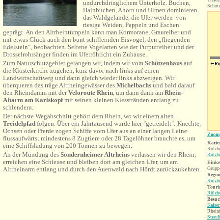
undurchdringlichem Unterholz. Buchen,
Schutz
Hainbuchen, Ahorn und Ulmen dominieren
das Waldgelände, die Ufer werden von
riesige Weiden, Pappeln und Eschen
geprägt. An den Altrheintümpeln kann man Kormorane, Graureiher und
mit etwas Glück auch den bunt schillernden Eisvogel, den „fliegenden
Edelstein“, beobachten. Seltene Vogelarten wie der Purpurreiher und der
Drosselrohrsänger finden im Uferröhricht ein Zuhause.
Zum Naturschutzgebiet gelangen wir, indem wir vom
Schützenhaus
auf
die Klosterkirche zugehen, kurz davor nach links auf einen
Landwirtschaftweg und dann gleich wieder links abzweigen.
Wir
überqueren das träge Altrheingewässer des
Michelbachs
und bald darauf
den Rheindamm mit der
Veloroute Rhein
, um dann dann am
Rhein-
Altarm am Karlskopf
mit seinen kleinen Kiesstränden entlang
zu
schlendern
.
Der nächste Wegabschnitt gehört dem Rhein, wo wir einem alten
Treidelpfad
folgen. Über ein Jahrtausend wurde hier "getreidelt": Knechte,
Ochsen oder Pferde zogen Schiffe vom Ufer aus an einer langen Leine
Zoom
flussaufwärts; mindestens 8 Zugtiere oder 28 Tagelöhner brauchte es, um
Karte
eine Schiffsladung von 200 Tonnen zu bewegen.
Rülzhe
An der Mündung des
Sondernheimer Altrheins
verlassen wir den Rhein,
Rülzh
erreichen eine Schleuse und bleiben dort am gleichen Ufer, um am
Einke
Altrheinarm entlang und durch den Auenwald nach Hördt zurückzukehren.
Gruppe
Region
Rülzh
Touri
Rülzh
Besuc
Kaiser
Rhein
Strau